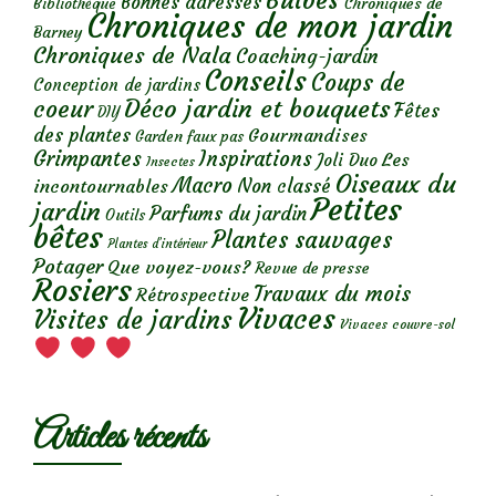
Bulbes
Bonnes adresses
Chroniques de
Bibliothèque
Chroniques de mon jardin
Barney
Chroniques de Nala
Coaching-jardin
Conseils
Coups de
Conception de jardins
Déco jardin et bouquets
coeur
Fêtes
DIY
des plantes
Gourmandises
Garden faux pas
Grimpantes
Inspirations
Les
Joli Duo
Insectes
Oiseaux du
Macro
Non classé
incontournables
Petites
jardin
Parfums du jardin
Outils
bêtes
Plantes sauvages
Plantes d’intérieur
Potager
Que voyez-vous?
Revue de presse
Rosiers
Travaux du mois
Rétrospective
Vivaces
Visites de jardins
Vivaces couvre-sol
Articles récents