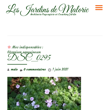
Les Jardins de Malorie
DÉ
Aller
Architecte Paysagiste et Coaching Jardin
au
LA
contenu
NA
NAVIGATION DE L’ARTICLE
Mes indispensables :
Géranium sanguineum
DSC_0295
1 juin 2021
malo
0 commentaires