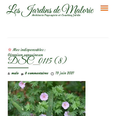
Les Jardins de Malorie
DÉ
Aller
Architecte Paysagiste et Coaching Jardin
au
LA
contenu
NA
NAVIGATION DE L’ARTICLE
Mes indispensables :
Géranium sanguineum
DSC_0115 (8)
19 juin 2021
malo
0 commentaires