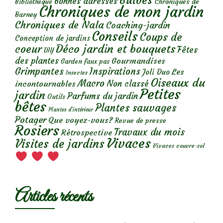
Bulbes
Bonnes adresses
Chroniques de
Bibliothèque
Chroniques de mon jardin
Barney
Chroniques de Nala
Coaching-jardin
Conseils
Coups de
Conception de jardins
Déco jardin et bouquets
coeur
Fêtes
DIY
des plantes
Gourmandises
Garden faux pas
Grimpantes
Inspirations
Les
Joli Duo
Insectes
Oiseaux du
Macro
Non classé
incontournables
Petites
jardin
Parfums du jardin
Outils
bêtes
Plantes sauvages
Plantes d’intérieur
Potager
Que voyez-vous?
Revue de presse
Rosiers
Travaux du mois
Rétrospective
Vivaces
Visites de jardins
Vivaces couvre-sol
Articles récents