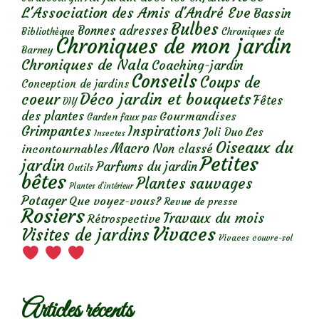
L'Association des Amis d'André Eve
Bassin
Bulbes
Bonnes adresses
Chroniques de
Bibliothèque
Chroniques de mon jardin
Barney
Chroniques de Nala
Coaching-jardin
Conseils
Coups de
Conception de jardins
Déco jardin et bouquets
coeur
Fêtes
DIY
des plantes
Gourmandises
Garden faux pas
Grimpantes
Inspirations
Les
Joli Duo
Insectes
Oiseaux du
Macro
Non classé
incontournables
Petites
jardin
Parfums du jardin
Outils
bêtes
Plantes sauvages
Plantes d’intérieur
Potager
Que voyez-vous?
Revue de presse
Rosiers
Travaux du mois
Rétrospective
Vivaces
Visites de jardins
Vivaces couvre-sol
Articles récents