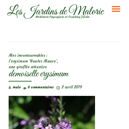
Les Jardins de Malorie
DÉ
Aller
Architecte Paysagiste et Coaching Jardin
au
LA
contenu
NA
NAVIGATION DE L’ARTICLE
Mes incontournables :
l’erysimum ‘Bowles Mauve’,
une giroflée arbustive
demoiselle erysimum
2 avril 2019
malo
0 commentaires