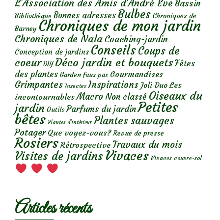
L'Association des Amis d'André Eve
Bassin
Bulbes
Bonnes adresses
Chroniques de
Bibliothèque
Chroniques de mon jardin
Barney
Chroniques de Nala
Coaching-jardin
Conseils
Coups de
Conception de jardins
Déco jardin et bouquets
coeur
Fêtes
DIY
des plantes
Gourmandises
Garden faux pas
Grimpantes
Inspirations
Les
Joli Duo
Insectes
Oiseaux du
Macro
Non classé
incontournables
Petites
jardin
Parfums du jardin
Outils
bêtes
Plantes sauvages
Plantes d’intérieur
Potager
Que voyez-vous?
Revue de presse
Rosiers
Travaux du mois
Rétrospective
Vivaces
Visites de jardins
Vivaces couvre-sol
Articles récents