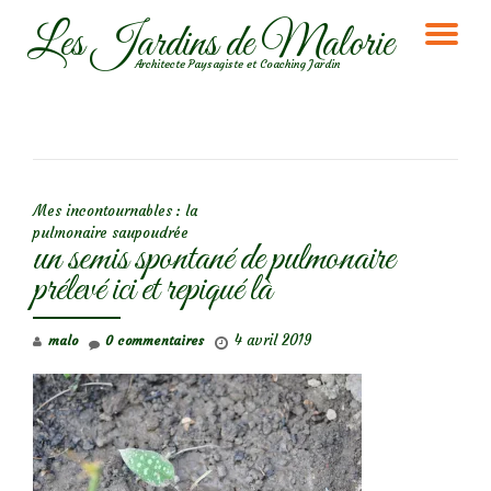
Les Jardins de Malorie
DÉ
Aller
Architecte Paysagiste et Coaching Jardin
au
LA
contenu
NA
NAVIGATION DE L’ARTICLE
Mes incontournables : la
pulmonaire saupoudrée
un semis spontané de pulmonaire
prélevé ici et repiqué là
4 avril 2019
malo
0 commentaires