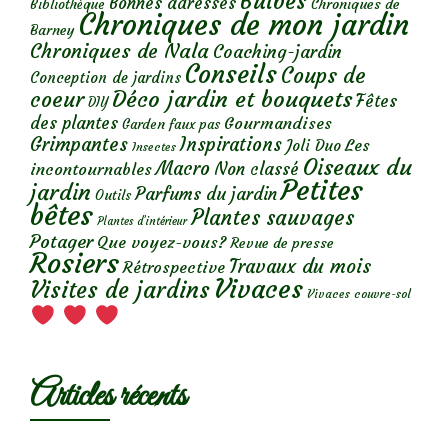
Bulbes
Bonnes adresses
Chroniques de
Bibliothèque
Chroniques de mon jardin
Barney
Chroniques de Nala
Coaching-jardin
Conseils
Coups de
Conception de jardins
Déco jardin et bouquets
coeur
Fêtes
DIY
des plantes
Gourmandises
Garden faux pas
Grimpantes
Inspirations
Les
Joli Duo
Insectes
Oiseaux du
Macro
Non classé
incontournables
Petites
jardin
Parfums du jardin
Outils
bêtes
Plantes sauvages
Plantes d’intérieur
Potager
Que voyez-vous?
Revue de presse
Rosiers
Travaux du mois
Rétrospective
Vivaces
Visites de jardins
Vivaces couvre-sol
Articles récents