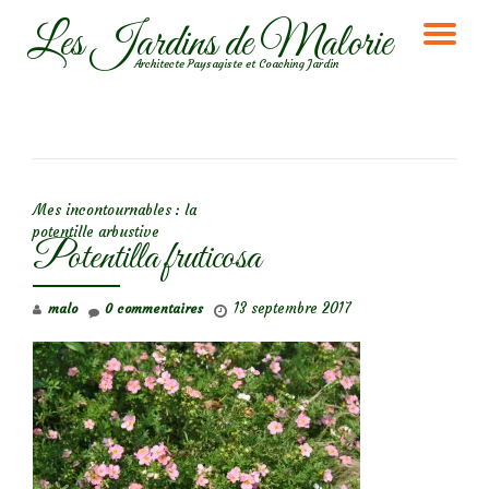
Les Jardins de Malorie
DÉ
Aller
Architecte Paysagiste et Coaching Jardin
au
LA
contenu
NA
NAVIGATION DE L’ARTICLE
Mes incontournables : la
potentille arbustive
Potentilla fruticosa
13 septembre 2017
malo
0 commentaires