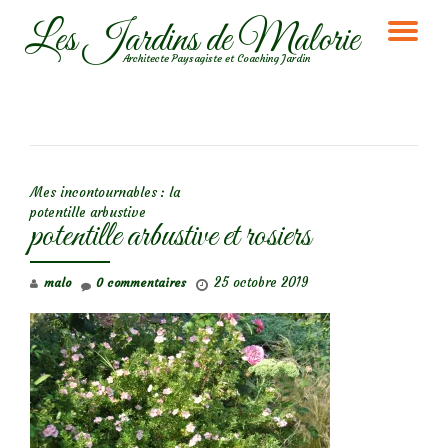
Les Jardins de Malorie
DÉ
Aller
Architecte Paysagiste et Coaching Jardin
au
LA
contenu
NA
NAVIGATION DE L’ARTICLE
Mes incontournables : la
potentille arbustive
potentille arbustive et rosiers
25 octobre 2019
malo
0 commentaires