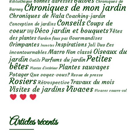
Bulbes
Bonnes adresses
Chroniques de
Bibliothèque
Chroniques de mon jardin
Barney
Chroniques de Nala
Coaching-jardin
Conseils
Coups de
Conception de jardins
Déco jardin et bouquets
coeur
Fêtes
DIY
des plantes
Gourmandises
Garden faux pas
Grimpantes
Inspirations
Les
Joli Duo
Insectes
Oiseaux du
Macro
Non classé
incontournables
Petites
jardin
Parfums du jardin
Outils
bêtes
Plantes sauvages
Plantes d’intérieur
Potager
Que voyez-vous?
Revue de presse
Rosiers
Travaux du mois
Rétrospective
Vivaces
Visites de jardins
Vivaces couvre-sol
Articles récents