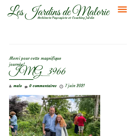
Les Jardins de Malorie
DÉ
Aller
Architecte Paysagiste et Coaching Jardin
au
LA
contenu
NA
NAVIGATION DE L’ARTICLE
Merci pour cette magnifique
journée!
IMG_3966
7 juin 2021
malo
0 commentaires