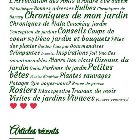
L'Association des Amis d'André Eve
Bassin
Bulbes
Bonnes adresses
Chroniques de
Bibliothèque
Chroniques de mon jardin
Barney
Chroniques de Nala
Coaching-jardin
Conseils
Coups de
Conception de jardins
Déco jardin et bouquets
coeur
Fêtes
DIY
des plantes
Gourmandises
Garden faux pas
Grimpantes
Inspirations
Les
Joli Duo
Insectes
Oiseaux du
Macro
Non classé
incontournables
Petites
jardin
Parfums du jardin
Outils
bêtes
Plantes sauvages
Plantes d’intérieur
Potager
Que voyez-vous?
Revue de presse
Rosiers
Travaux du mois
Rétrospective
Vivaces
Visites de jardins
Vivaces couvre-sol
Articles récents