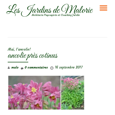
Les Jardins de Malorie
DÉ
Aller
Architecte Paysagiste et Coaching Jardin
au
LA
contenu
NA
NAVIGATION DE L’ARTICLE
Mai, l’ancolie!
ancolie près cotinus
16 septembre 2017
malo
0 commentaires