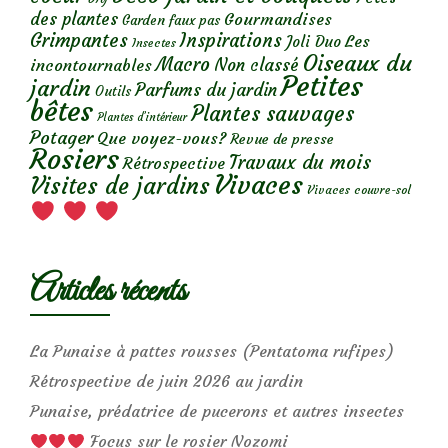
des plantes
Gourmandises
Garden faux pas
Grimpantes
Inspirations
Les
Joli Duo
Insectes
Oiseaux du
Macro
Non classé
incontournables
Petites
jardin
Parfums du jardin
Outils
bêtes
Plantes sauvages
Plantes d’intérieur
Potager
Que voyez-vous?
Revue de presse
Rosiers
Travaux du mois
Rétrospective
Vivaces
Visites de jardins
Vivaces couvre-sol
Articles récents
La Punaise à pattes rousses (Pentatoma rufipes)
Rétrospective de juin 2026 au jardin
Punaise, prédatrice de pucerons et autres insectes
Focus sur le rosier Nozomi