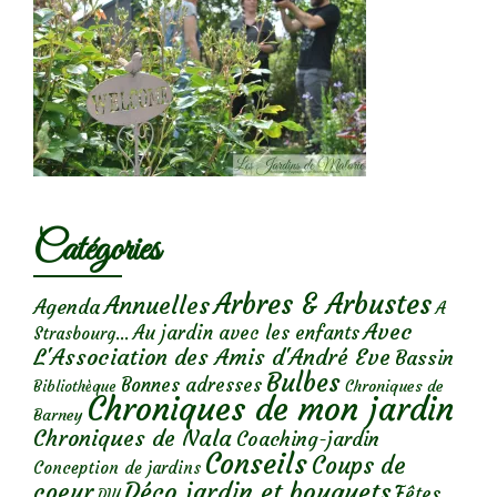
Catégories
Arbres & Arbustes
Annuelles
Agenda
A
Avec
Au jardin avec les enfants
Strasbourg...
L'Association des Amis d'André Eve
Bassin
Bulbes
Bonnes adresses
Chroniques de
Bibliothèque
Chroniques de mon jardin
Barney
Chroniques de Nala
Coaching-jardin
Conseils
Coups de
Conception de jardins
Déco jardin et bouquets
coeur
Fêtes
DIY