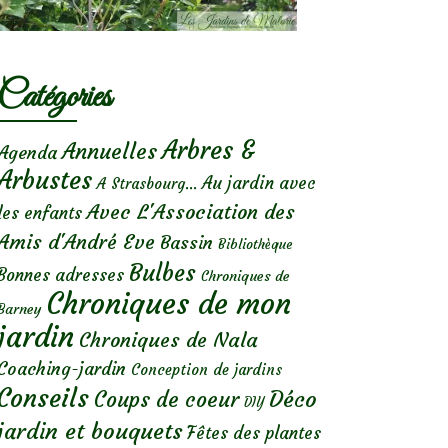
Catégories
Arbres &
Annuelles
Agenda
Arbustes
Au jardin avec
A Strasbourg...
Avec L'Association des
les enfants
Amis d'André Eve
Bassin
Bibliothèque
Bulbes
Bonnes adresses
Chroniques de
Chroniques de mon
Barney
jardin
Chroniques de Nala
Coaching-jardin
Conception de jardins
Conseils
Déco
Coups de coeur
DIY
jardin et bouquets
Fêtes des plantes