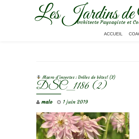
Les Jardins de
Aller
Architecte Paysagiste et Co
au
contenu
ACCUEIL
COA
NAVIGATION DE L’ARTICLE
Macro d’insectes : Drôles de bêtes! (2)
DSC_1186 (2)
malo
1 juin 2019