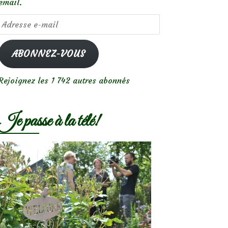
email.
Adresse
e-
mail
ABONNEZ-VOUS
Rejoignez les 1 742 autres abonnés
Je passe à la télé!