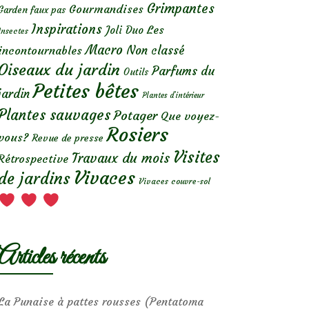
Grimpantes
Gourmandises
Garden faux pas
Inspirations
Les
Joli Duo
Insectes
Macro
Non classé
incontournables
Oiseaux du jardin
Parfums du
Outils
Petites bêtes
jardin
Plantes d’intérieur
Plantes sauvages
Potager
Que voyez-
Rosiers
vous?
Revue de presse
Visites
Travaux du mois
Rétrospective
Vivaces
de jardins
Vivaces couvre-sol
Articles récents
La Punaise à pattes rousses (Pentatoma