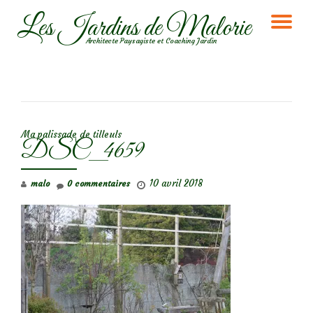
Les Jardins de Malorie
DÉ
Aller
Architecte Paysagiste et Coaching Jardin
au
LA
contenu
NA
NAVIGATION DE L’ARTICLE
Ma palissade de tilleuls
DSC_4659
10 avril 2018
malo
0 commentaires