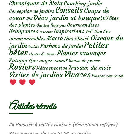
Chroniques de Nala
Coaching-jardin
Conseils
Coups de
Conception de jardins
Déco jardin et bouquets
coeur
Fêtes
DIY
des plantes
Gourmandises
Garden faux pas
Grimpantes
Inspirations
Les
Joli Duo
Insectes
Oiseaux du
Macro
Non classé
incontournables
Petites
jardin
Parfums du jardin
Outils
bêtes
Plantes sauvages
Plantes d’intérieur
Potager
Que voyez-vous?
Revue de presse
Rosiers
Travaux du mois
Rétrospective
Vivaces
Visites de jardins
Vivaces couvre-sol
Articles récents
La Punaise à pattes rousses (Pentatoma rufipes)
Rétrospective de juin 2026 au jardin