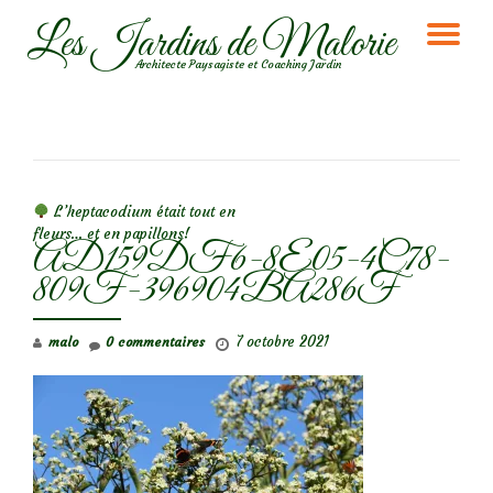
Les Jardins de Malorie
DÉ
Aller
Architecte Paysagiste et Coaching Jardin
au
LA
contenu
NA
NAVIGATION DE L’ARTICLE
L’heptacodium était tout en
fleurs… et en papillons!
AD159DF6-8E05-4C78-
809F-396904BA286F
7 octobre 2021
malo
0 commentaires