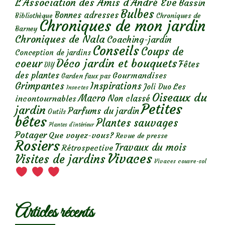
L'Association des Amis d'André Eve
Bassin
Bulbes
Bonnes adresses
Chroniques de
Bibliothèque
Chroniques de mon jardin
Barney
Chroniques de Nala
Coaching-jardin
Conseils
Coups de
Conception de jardins
Déco jardin et bouquets
coeur
Fêtes
DIY
des plantes
Gourmandises
Garden faux pas
Grimpantes
Inspirations
Les
Joli Duo
Insectes
Oiseaux du
Macro
Non classé
incontournables
Petites
jardin
Parfums du jardin
Outils
bêtes
Plantes sauvages
Plantes d’intérieur
Potager
Que voyez-vous?
Revue de presse
Rosiers
Travaux du mois
Rétrospective
Vivaces
Visites de jardins
Vivaces couvre-sol
Articles récents