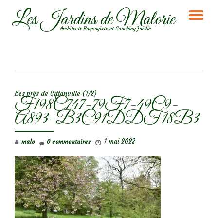
Les Jardins de Malorie
DÉ
Aller
Architecte Paysagiste et Coaching Jardin
au
LA
contenu
NA
NAVIGATION DE L’ARTICLE
Les prés de Gittonville (1/2)
F198C747-79F7-49C9-
A893-B3C91DDF18B3
1 mai 2023
malo
0 commentaires