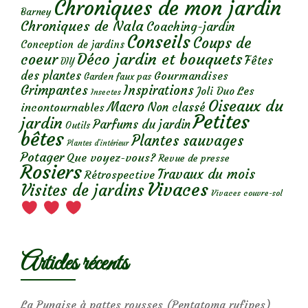
Chroniques de mon jardin
Barney
Chroniques de Nala
Coaching-jardin
Conseils
Coups de
Conception de jardins
Déco jardin et bouquets
coeur
Fêtes
DIY
des plantes
Gourmandises
Garden faux pas
Grimpantes
Inspirations
Les
Joli Duo
Insectes
Oiseaux du
Macro
Non classé
incontournables
Petites
jardin
Parfums du jardin
Outils
bêtes
Plantes sauvages
Plantes d’intérieur
Potager
Que voyez-vous?
Revue de presse
Rosiers
Travaux du mois
Rétrospective
Vivaces
Visites de jardins
Vivaces couvre-sol
Articles récents
La Punaise à pattes rousses (Pentatoma rufipes)