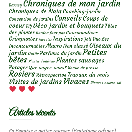
Chroniques de mon jardin
Barney
Chroniques de Nala
Coaching-jardin
Conseils
Coups de
Conception de jardins
Déco jardin et bouquets
coeur
Fêtes
DIY
des plantes
Gourmandises
Garden faux pas
Grimpantes
Inspirations
Les
Joli Duo
Insectes
Oiseaux du
Macro
Non classé
incontournables
Petites
jardin
Parfums du jardin
Outils
bêtes
Plantes sauvages
Plantes d’intérieur
Potager
Que voyez-vous?
Revue de presse
Rosiers
Travaux du mois
Rétrospective
Vivaces
Visites de jardins
Vivaces couvre-sol
Articles récents
La Punaise à pattes rousses (Pentatoma rufipes)