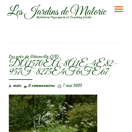
Les Jardins de Malorie
DÉ
Aller
Architecte Paysagiste et Coaching Jardin
au
LA
contenu
NA
NAVIGATION DE L’ARTICLE
Les prés de Gittonville (1/2)
DA1570EA-8A1E-4E82-
957F-8275E4F6FE67
1 mai 2023
malo
0 commentaires