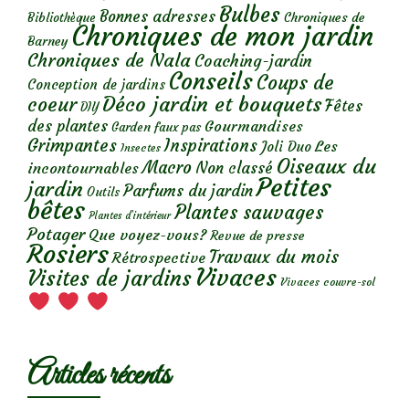
Bulbes
Bonnes adresses
Chroniques de
Bibliothèque
Chroniques de mon jardin
Barney
Chroniques de Nala
Coaching-jardin
Conseils
Coups de
Conception de jardins
Déco jardin et bouquets
coeur
Fêtes
DIY
des plantes
Gourmandises
Garden faux pas
Grimpantes
Inspirations
Les
Joli Duo
Insectes
Oiseaux du
Macro
Non classé
incontournables
Petites
jardin
Parfums du jardin
Outils
bêtes
Plantes sauvages
Plantes d’intérieur
Potager
Que voyez-vous?
Revue de presse
Rosiers
Travaux du mois
Rétrospective
Vivaces
Visites de jardins
Vivaces couvre-sol
Articles récents