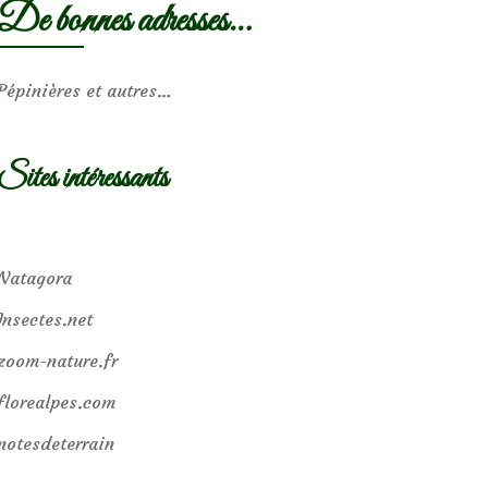
De bonnes adresses…
Pépinières et autres…
Sites intéressants
Natagora
Insectes.net
zoom-nature.fr
florealpes.com
notesdeterrain