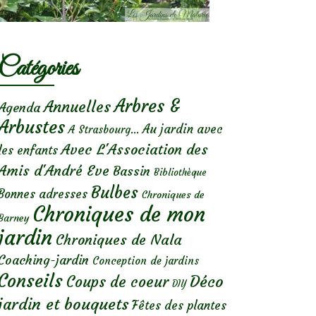
Catégories
Arbres &
Annuelles
Agenda
Arbustes
Au jardin avec
A Strasbourg...
Avec L'Association des
les enfants
Amis d'André Eve
Bassin
Bibliothèque
Bulbes
Bonnes adresses
Chroniques de
Chroniques de mon
Barney
jardin
Chroniques de Nala
Coaching-jardin
Conception de jardins
Conseils
Déco
Coups de coeur
DIY
jardin et bouquets
Fêtes des plantes