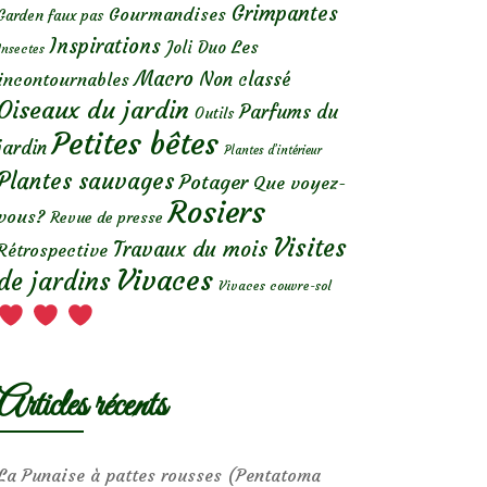
Grimpantes
Gourmandises
Garden faux pas
Inspirations
Les
Joli Duo
Insectes
Macro
Non classé
incontournables
Oiseaux du jardin
Parfums du
Outils
Petites bêtes
jardin
Plantes d’intérieur
Plantes sauvages
Potager
Que voyez-
Rosiers
vous?
Revue de presse
Visites
Travaux du mois
Rétrospective
Vivaces
de jardins
Vivaces couvre-sol
Articles récents
La Punaise à pattes rousses (Pentatoma