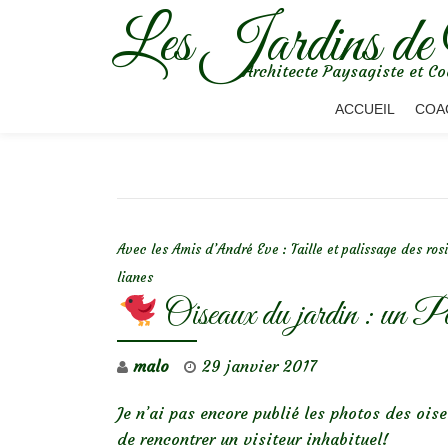
Les Jardins de
Aller
Architecte Paysagiste et Co
au
contenu
ACCUEIL
COA
NAVIGATION DE L’ARTICLE
Avec les Amis d’André Eve : Taille et palissage des ros
lianes
Oiseaux du jardin : un Pou
malo
29 janvier 2017
Je n’ai pas encore publié les photos des oise
de rencontrer un visiteur inhabituel!