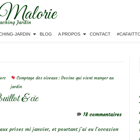
 Malorie
aching Jardin
CHING-JARDIN
BLOG
A PROPOS
CONTACT
#CAFAITT
iers
Comptage des oiseaux : Devine qui vient manger au
jardin
illot & cie
18 commentaires
aux prises mi janvier, et pourtant j’ai eu l’occasion