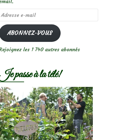
email.
Adresse
e-
mail
ABONNEZ-VOUS
Rejoignez les 1 740 autres abonnés
Je passe à la télé!