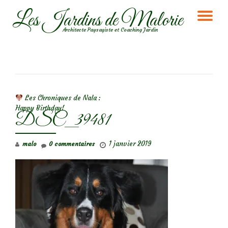
Les Jardins de Malorie
DÉ
Aller
Architecte Paysagiste et Coaching Jardin
au
LA
contenu
NA
NAVIGATION DE L’ARTICLE
Les Chroniques de Nala :
Happy Birthday!
DSC_39481
1 janvier 2019
malo
0 commentaires