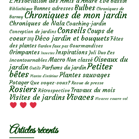
L'Association des Amis d'André Eve
Bassin
Bulbes
Bonnes adresses
Chroniques de
Bibliothèque
Chroniques de mon jardin
Barney
Chroniques de Nala
Coaching-jardin
Conseils
Coups de
Conception de jardins
Déco jardin et bouquets
coeur
Fêtes
DIY
des plantes
Gourmandises
Garden faux pas
Grimpantes
Inspirations
Les
Joli Duo
Insectes
Oiseaux du
Macro
Non classé
incontournables
Petites
jardin
Parfums du jardin
Outils
bêtes
Plantes sauvages
Plantes d’intérieur
Potager
Que voyez-vous?
Revue de presse
Rosiers
Travaux du mois
Rétrospective
Vivaces
Visites de jardins
Vivaces couvre-sol
Articles récents