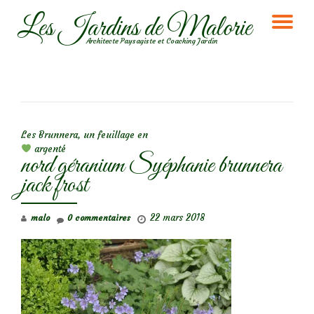
Les Jardins de Malorie
DÉ
Aller
Architecte Paysagiste et Coaching Jardin
au
LA
contenu
NA
NAVIGATION DE L’ARTICLE
Les Brunnera, un feuillage en
argenté
nord géranium Syéphanie brunnera
jack frost
22 mars 2018
malo
0 commentaires