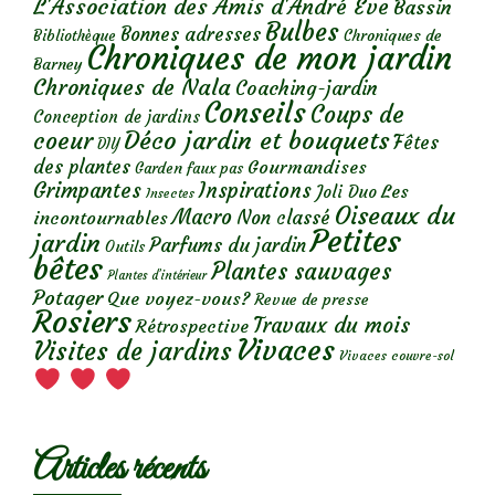
L'Association des Amis d'André Eve
Bassin
Bulbes
Bonnes adresses
Chroniques de
Bibliothèque
Chroniques de mon jardin
Barney
Chroniques de Nala
Coaching-jardin
Conseils
Coups de
Conception de jardins
Déco jardin et bouquets
coeur
Fêtes
DIY
des plantes
Gourmandises
Garden faux pas
Grimpantes
Inspirations
Les
Joli Duo
Insectes
Oiseaux du
Macro
Non classé
incontournables
Petites
jardin
Parfums du jardin
Outils
bêtes
Plantes sauvages
Plantes d’intérieur
Potager
Que voyez-vous?
Revue de presse
Rosiers
Travaux du mois
Rétrospective
Vivaces
Visites de jardins
Vivaces couvre-sol
Articles récents