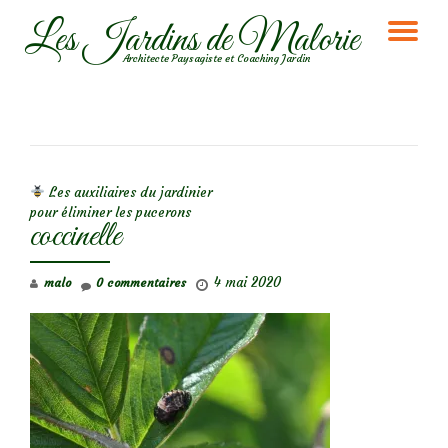
Les Jardins de Malorie
DÉ
Aller
Architecte Paysagiste et Coaching Jardin
au
LA
contenu
NA
NAVIGATION DE L’ARTICLE
Les auxiliaires du jardinier
pour éliminer les pucerons
coccinelle
4 mai 2020
malo
0 commentaires