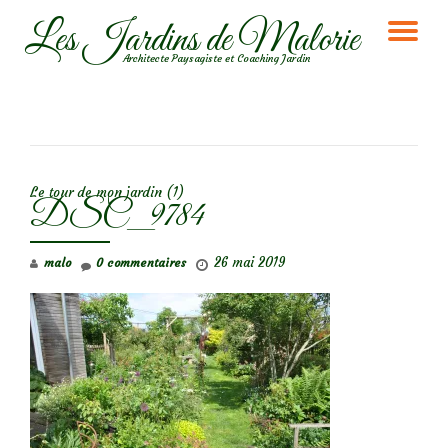
Les Jardins de Malorie
DÉ
Aller
Architecte Paysagiste et Coaching Jardin
au
LA
contenu
NA
NAVIGATION DE L’ARTICLE
Le tour de mon jardin (1)
DSC_9784
26 mai 2019
malo
0 commentaires