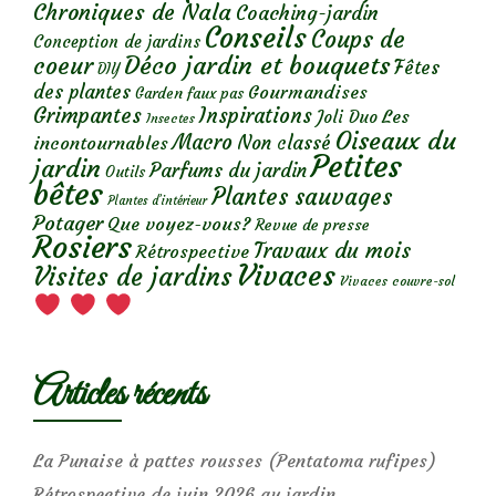
Chroniques de Nala
Coaching-jardin
Conseils
Coups de
Conception de jardins
Déco jardin et bouquets
coeur
Fêtes
DIY
des plantes
Gourmandises
Garden faux pas
Grimpantes
Inspirations
Les
Joli Duo
Insectes
Oiseaux du
Macro
Non classé
incontournables
Petites
jardin
Parfums du jardin
Outils
bêtes
Plantes sauvages
Plantes d’intérieur
Potager
Que voyez-vous?
Revue de presse
Rosiers
Travaux du mois
Rétrospective
Vivaces
Visites de jardins
Vivaces couvre-sol
Articles récents
La Punaise à pattes rousses (Pentatoma rufipes)
Rétrospective de juin 2026 au jardin