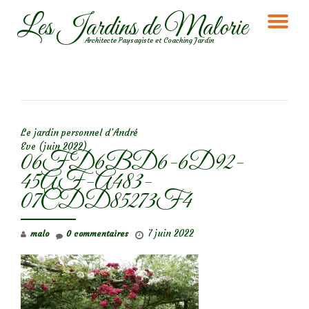
Les Jardins de Malorie
DÉ
Aller
Architecte Paysagiste et Coaching Jardin
au
LA
contenu
NA
NAVIGATION DE L’ARTICLE
Le jardin personnel d’André
Eve (juin 2022)
06FD6BD6-6D92-
45AF-A483-
07CDD85273F4
7 juin 2022
malo
0 commentaires