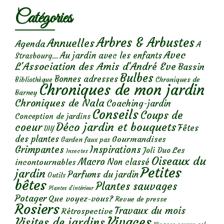
Catégories
Arbres & Arbustes
Annuelles
Agenda
A
Avec
Au jardin avec les enfants
Strasbourg...
L'Association des Amis d'André Eve
Bassin
Bulbes
Bonnes adresses
Chroniques de
Bibliothèque
Chroniques de mon jardin
Barney
Chroniques de Nala
Coaching-jardin
Conseils
Coups de
Conception de jardins
Déco jardin et bouquets
coeur
Fêtes
DIY
des plantes
Gourmandises
Garden faux pas
Grimpantes
Inspirations
Les
Joli Duo
Insectes
Oiseaux du
Macro
Non classé
incontournables
Petites
jardin
Parfums du jardin
Outils
bêtes
Plantes sauvages
Plantes d’intérieur
Potager
Que voyez-vous?
Revue de presse
Rosiers
Travaux du mois
Rétrospective
Vivaces
Visites de jardins