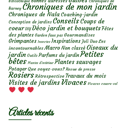
Bulbes
Bonnes adresses
Chroniques de
Bibliothèque
Chroniques de mon jardin
Barney
Chroniques de Nala
Coaching-jardin
Conseils
Coups de
Conception de jardins
Déco jardin et bouquets
coeur
Fêtes
DIY
des plantes
Gourmandises
Garden faux pas
Grimpantes
Inspirations
Les
Joli Duo
Insectes
Oiseaux du
Macro
Non classé
incontournables
Petites
jardin
Parfums du jardin
Outils
bêtes
Plantes sauvages
Plantes d’intérieur
Potager
Que voyez-vous?
Revue de presse
Rosiers
Travaux du mois
Rétrospective
Vivaces
Visites de jardins
Vivaces couvre-sol
Articles récents