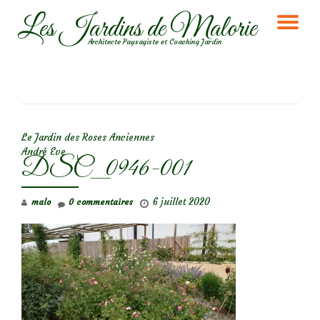
Les Jardins de Malorie
DÉ
Aller
Architecte Paysagiste et Coaching Jardin
au
LA
contenu
NA
NAVIGATION DE L’ARTICLE
Le Jardin des Roses Anciennes
André Eve
DSC_0946-001
6 juillet 2020
malo
0 commentaires