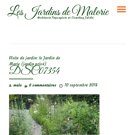
Les Jardins de Malorie
DÉ
Aller
Architecte Paysagiste et Coaching Jardin
au
LA
contenu
NA
NAVIGATION DE L’ARTICLE
Visite de jardin: le Jardin de
Marie (jardin privé)
DSC07354
10 septembre 2018
malo
0 commentaires