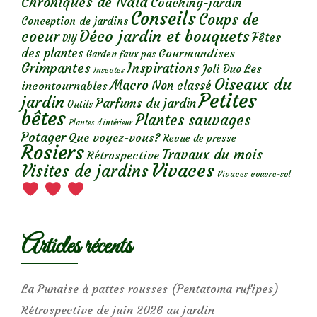
Chroniques de Nala
Coaching-jardin
Conseils
Coups de
Conception de jardins
Déco jardin et bouquets
coeur
Fêtes
DIY
des plantes
Gourmandises
Garden faux pas
Grimpantes
Inspirations
Les
Joli Duo
Insectes
Oiseaux du
Macro
Non classé
incontournables
Petites
jardin
Parfums du jardin
Outils
bêtes
Plantes sauvages
Plantes d’intérieur
Potager
Que voyez-vous?
Revue de presse
Rosiers
Travaux du mois
Rétrospective
Vivaces
Visites de jardins
Vivaces couvre-sol
Articles récents
La Punaise à pattes rousses (Pentatoma rufipes)
Rétrospective de juin 2026 au jardin