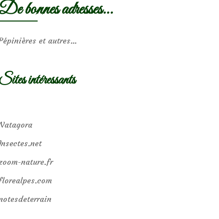
De bonnes adresses…
Pépinières et autres…
Sites intéressants
Natagora
Insectes.net
zoom-nature.fr
florealpes.com
notesdeterrain