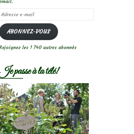
email.
Adresse
e-
mail
ABONNEZ-VOUS
Rejoignez les 1 740 autres abonnés
Je passe à la télé!