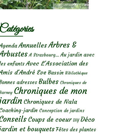
Catégories
Arbres &
Annuelles
Agenda
Arbustes
Au jardin avec
A Strasbourg...
Avec L'Association des
les enfants
Amis d'André Eve
Bassin
Bibliothèque
Bulbes
Bonnes adresses
Chroniques de
Chroniques de mon
Barney
jardin
Chroniques de Nala
Coaching-jardin
Conception de jardins
Conseils
Déco
Coups de coeur
DIY
jardin et bouquets
Fêtes des plantes