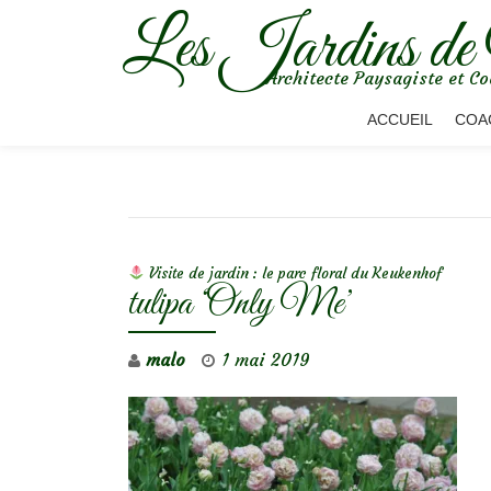
Les Jardins de
Aller
Architecte Paysagiste et Co
au
contenu
ACCUEIL
COA
NAVIGATION DE L’ARTICLE
Visite de jardin : le parc floral du Keukenhof
tulipa ‘Only Me’
malo
1 mai 2019