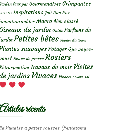
Grimpantes
Gourmandises
Garden faux pas
Inspirations
Les
Joli Duo
Insectes
Macro
Non classé
incontournables
Oiseaux du jardin
Parfums du
Outils
Petites bêtes
jardin
Plantes d’intérieur
Plantes sauvages
Potager
Que voyez-
Rosiers
vous?
Revue de presse
Visites
Travaux du mois
Rétrospective
Vivaces
de jardins
Vivaces couvre-sol
Articles récents
La Punaise à pattes rousses (Pentatoma