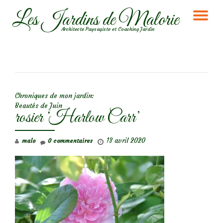
Les Jardins de Malorie
DÉ
Aller
Architecte Paysagiste et Coaching Jardin
au
LA
contenu
NA
NAVIGATION DE L’ARTICLE
Chroniques de mon jardin:
Beautés de Juin
rosier ‘Harlow Carr’
13 avril 2020
malo
0 commentaires