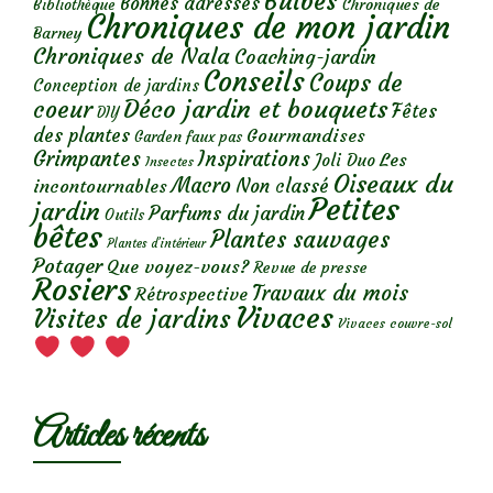
Bulbes
Bonnes adresses
Chroniques de
Bibliothèque
Chroniques de mon jardin
Barney
Chroniques de Nala
Coaching-jardin
Conseils
Coups de
Conception de jardins
Déco jardin et bouquets
coeur
Fêtes
DIY
des plantes
Gourmandises
Garden faux pas
Grimpantes
Inspirations
Les
Joli Duo
Insectes
Oiseaux du
Macro
Non classé
incontournables
Petites
jardin
Parfums du jardin
Outils
bêtes
Plantes sauvages
Plantes d’intérieur
Potager
Que voyez-vous?
Revue de presse
Rosiers
Travaux du mois
Rétrospective
Vivaces
Visites de jardins
Vivaces couvre-sol
Articles récents