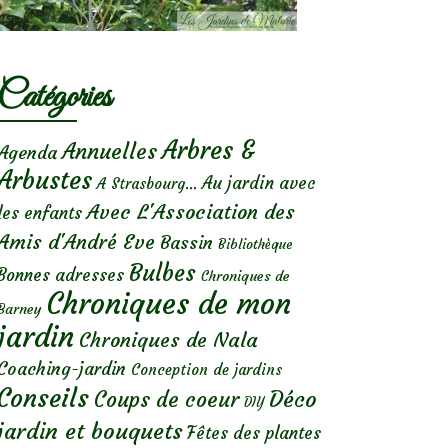
Catégories
Arbres &
Annuelles
Agenda
Arbustes
Au jardin avec
A Strasbourg...
Avec L'Association des
les enfants
Amis d'André Eve
Bassin
Bibliothèque
Bulbes
Bonnes adresses
Chroniques de
Chroniques de mon
Barney
jardin
Chroniques de Nala
Coaching-jardin
Conception de jardins
Conseils
Déco
Coups de coeur
DIY
jardin et bouquets
Fêtes des plantes