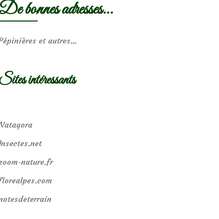
De bonnes adresses…
Pépinières et autres…
Sites intéressants
Natagora
Insectes.net
zoom-nature.fr
florealpes.com
notesdeterrain