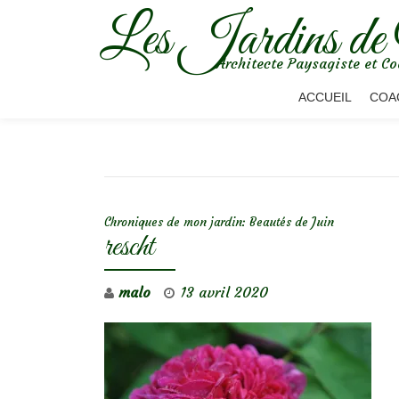
Les Jardins de
Aller
Architecte Paysagiste et Co
au
contenu
ACCUEIL
COA
NAVIGATION DE L’ARTICLE
Chroniques de mon jardin: Beautés de Juin
rescht
malo
13 avril 2020