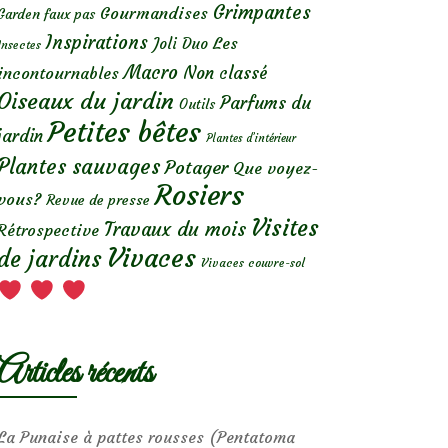
Grimpantes
Gourmandises
Garden faux pas
Inspirations
Les
Joli Duo
Insectes
Macro
Non classé
incontournables
Oiseaux du jardin
Parfums du
Outils
Petites bêtes
jardin
Plantes d’intérieur
Plantes sauvages
Potager
Que voyez-
Rosiers
vous?
Revue de presse
Visites
Travaux du mois
Rétrospective
Vivaces
de jardins
Vivaces couvre-sol
Articles récents
La Punaise à pattes rousses (Pentatoma