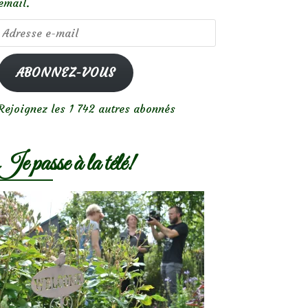
email.
Adresse
e-
mail
ABONNEZ-VOUS
Rejoignez les 1 742 autres abonnés
Je passe à la télé!