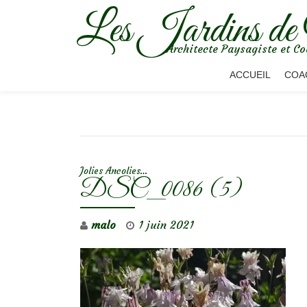
Les Jardins de
Aller
Architecte Paysagiste et Co
au
contenu
ACCUEIL
COA
NAVIGATION DE L’ARTICLE
Jolies Ancolies…
DSC_0086 (5)
malo
1 juin 2021