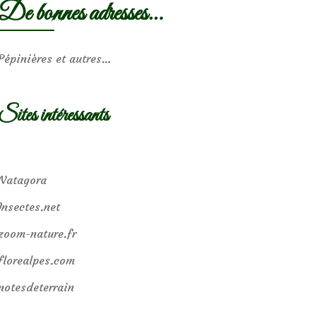
De bonnes adresses…
Pépinières et autres…
Sites intéressants
Natagora
Insectes.net
zoom-nature.fr
florealpes.com
notesdeterrain