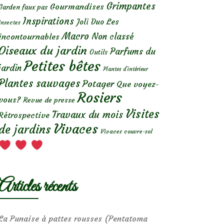
Grimpantes
Gourmandises
Garden faux pas
Inspirations
Les
Joli Duo
Insectes
Macro
Non classé
incontournables
Oiseaux du jardin
Parfums du
Outils
Petites bêtes
jardin
Plantes d’intérieur
Plantes sauvages
Potager
Que voyez-
Rosiers
vous?
Revue de presse
Visites
Travaux du mois
Rétrospective
Vivaces
de jardins
Vivaces couvre-sol
Articles récents
La Punaise à pattes rousses (Pentatoma