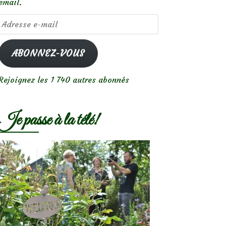
email.
Adresse
e-
mail
ABONNEZ-VOUS
Rejoignez les 1 740 autres abonnés
Je passe à la télé!