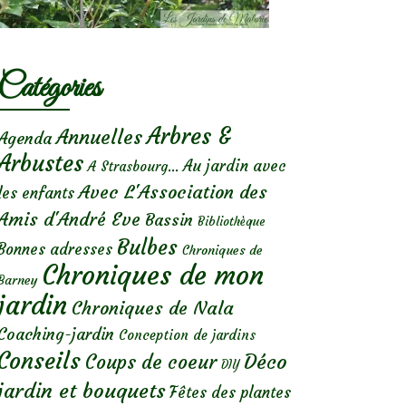
Catégories
Arbres &
Annuelles
Agenda
Arbustes
Au jardin avec
A Strasbourg...
Avec L'Association des
les enfants
Amis d'André Eve
Bassin
Bibliothèque
Bulbes
Bonnes adresses
Chroniques de
Chroniques de mon
Barney
jardin
Chroniques de Nala
Coaching-jardin
Conception de jardins
Conseils
Déco
Coups de coeur
DIY
jardin et bouquets
Fêtes des plantes