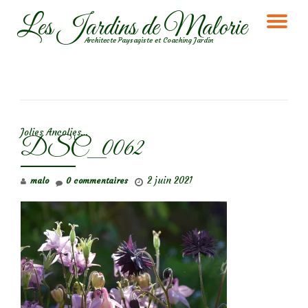
Les Jardins de Malorie
DÉ
Aller
Architecte Paysagiste et Coaching Jardin
au
LA
contenu
NA
NAVIGATION DE L’ARTICLE
Jolies Ancolies…
DSC_0062
2 juin 2021
malo
0 commentaires