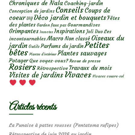
Chroniques de Nala
Coaching-jardin
Conseils
Coups de
Conception de jardins
Déco jardin et bouquets
coeur
Fêtes
DIY
des plantes
Gourmandises
Garden faux pas
Grimpantes
Inspirations
Les
Joli Duo
Insectes
Oiseaux du
Macro
Non classé
incontournables
Petites
jardin
Parfums du jardin
Outils
bêtes
Plantes sauvages
Plantes d’intérieur
Potager
Que voyez-vous?
Revue de presse
Rosiers
Travaux du mois
Rétrospective
Vivaces
Visites de jardins
Vivaces couvre-sol
Articles récents
La Punaise à pattes rousses (Pentatoma rufipes)
Rétrospective de juin 2026 au jardin