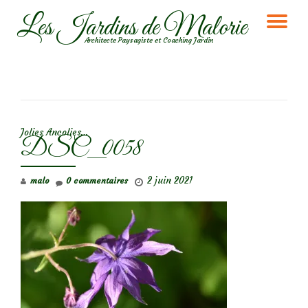
Les Jardins de Malorie
DÉ
Aller
Architecte Paysagiste et Coaching Jardin
au
LA
contenu
NA
NAVIGATION DE L’ARTICLE
Jolies Ancolies…
DSC_0058
2 juin 2021
malo
0 commentaires