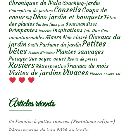
Chroniques de Nala
Coaching-jardin
Conseils
Coups de
Conception de jardins
Déco jardin et bouquets
coeur
Fêtes
DIY
des plantes
Gourmandises
Garden faux pas
Grimpantes
Inspirations
Les
Joli Duo
Insectes
Oiseaux du
Macro
Non classé
incontournables
Petites
jardin
Parfums du jardin
Outils
bêtes
Plantes sauvages
Plantes d’intérieur
Potager
Que voyez-vous?
Revue de presse
Rosiers
Travaux du mois
Rétrospective
Vivaces
Visites de jardins
Vivaces couvre-sol
Articles récents
La Punaise à pattes rousses (Pentatoma rufipes)
Rétrospective de juin 2026 au jardin