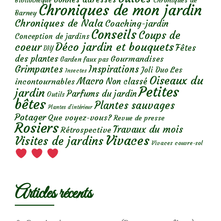
Chroniques de
Bibliothèque
Chroniques de mon jardin
Barney
Chroniques de Nala
Coaching-jardin
Conseils
Coups de
Conception de jardins
Déco jardin et bouquets
coeur
Fêtes
DIY
des plantes
Gourmandises
Garden faux pas
Grimpantes
Inspirations
Les
Joli Duo
Insectes
Oiseaux du
Macro
Non classé
incontournables
Petites
jardin
Parfums du jardin
Outils
bêtes
Plantes sauvages
Plantes d’intérieur
Potager
Que voyez-vous?
Revue de presse
Rosiers
Travaux du mois
Rétrospective
Vivaces
Visites de jardins
Vivaces couvre-sol
Articles récents