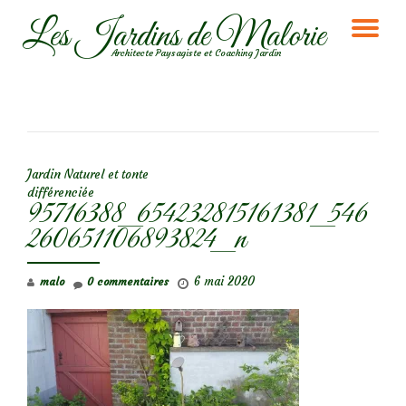
Les Jardins de Malorie
DÉ
Aller
Architecte Paysagiste et Coaching Jardin
au
LA
contenu
NA
NAVIGATION DE L’ARTICLE
Jardin Naturel et tonte
différenciée
95716388_654232815161381_546
260651106893824_n
6 mai 2020
malo
0 commentaires