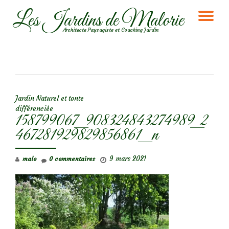
Les Jardins de Malorie
DÉ
Aller
Architecte Paysagiste et Coaching Jardin
au
LA
contenu
NA
NAVIGATION DE L’ARTICLE
Jardin Naturel et tonte
différenciée
158799067_908324843274989_2
467281929829856861_n
9 mars 2021
malo
0 commentaires