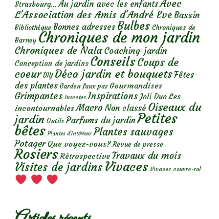
Avec
Au jardin avec les enfants
Strasbourg...
L'Association des Amis d'André Eve
Bassin
Bulbes
Bonnes adresses
Chroniques de
Bibliothèque
Chroniques de mon jardin
Barney
Chroniques de Nala
Coaching-jardin
Conseils
Coups de
Conception de jardins
Déco jardin et bouquets
coeur
Fêtes
DIY
des plantes
Gourmandises
Garden faux pas
Grimpantes
Inspirations
Les
Joli Duo
Insectes
Oiseaux du
Macro
Non classé
incontournables
Petites
jardin
Parfums du jardin
Outils
bêtes
Plantes sauvages
Plantes d’intérieur
Potager
Que voyez-vous?
Revue de presse
Rosiers
Travaux du mois
Rétrospective
Vivaces
Visites de jardins
Vivaces couvre-sol