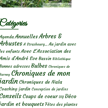
Catégories
Arbres &
Annuelles
Agenda
Arbustes
Au jardin avec
A Strasbourg...
Avec L'Association des
les enfants
Amis d'André Eve
Bassin
Bibliothèque
Bulbes
Bonnes adresses
Chroniques de
Chroniques de mon
Barney
jardin
Chroniques de Nala
Coaching-jardin
Conception de jardins
Conseils
Déco
Coups de coeur
DIY
jardin et bouquets
Fêtes des plantes