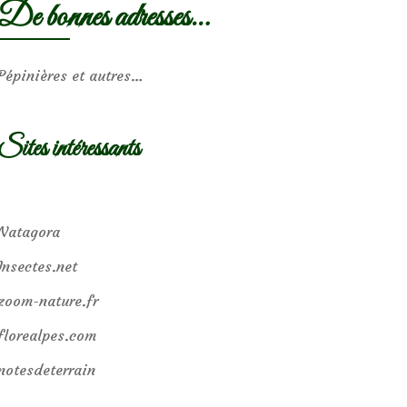
De bonnes adresses…
Pépinières et autres…
Sites intéressants
Natagora
Insectes.net
zoom-nature.fr
florealpes.com
notesdeterrain