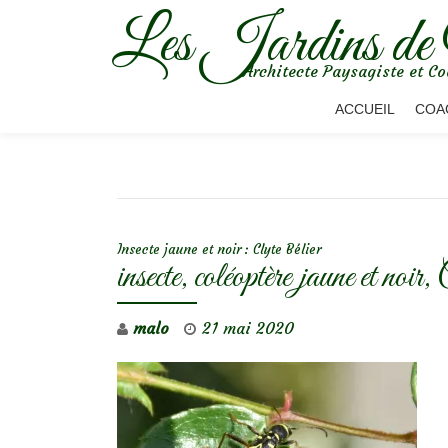
Les Jardins de
Aller
Architecte Paysagiste et Co
au
contenu
ACCUEIL
COA
NAVIGATION DE L’ARTICLE
Insecte jaune et noir : Clyte Bélier
insecte, coléoptère jaune et noir, 
malo
21 mai 2020