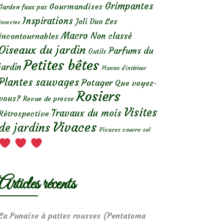
Grimpantes
Gourmandises
Garden faux pas
Inspirations
Les
Joli Duo
Insectes
Macro
Non classé
incontournables
Oiseaux du jardin
Parfums du
Outils
Petites bêtes
jardin
Plantes d’intérieur
Plantes sauvages
Potager
Que voyez-
Rosiers
vous?
Revue de presse
Visites
Travaux du mois
Rétrospective
Vivaces
de jardins
Vivaces couvre-sol
Articles récents
La Punaise à pattes rousses (Pentatoma