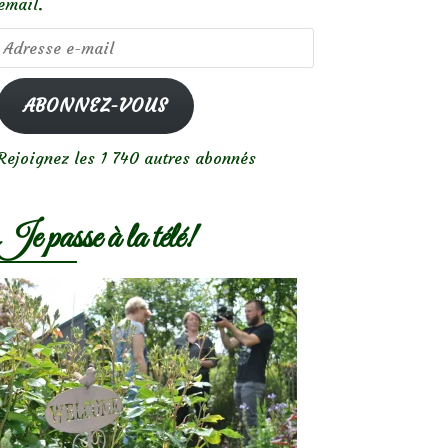
email.
Adresse
e-
mail
ABONNEZ-VOUS
Rejoignez les 1 740 autres abonnés
Je passe à la télé!