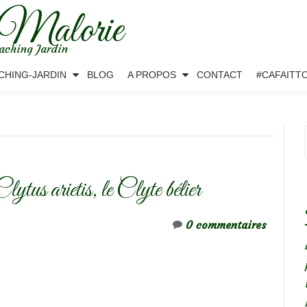
 Malorie
aching Jardin
CHING-JARDIN
BLOG
A PROPOS
CONTACT
#CAFAITT
Clytus arietis, le Clyte bélier
0 commentaires