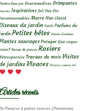
Grimpantes
Gourmandises
Garden faux pas
Inspirations
Les
Joli Duo
Insectes
Macro
Non classé
incontournables
Oiseaux du jardin
Parfums du
Outils
Petites bêtes
jardin
Plantes d’intérieur
Plantes sauvages
Potager
Que voyez-
Rosiers
vous?
Revue de presse
Visites
Travaux du mois
Rétrospective
Vivaces
de jardins
Vivaces couvre-sol
Articles récents
La Punaise à pattes rousses (Pentatoma