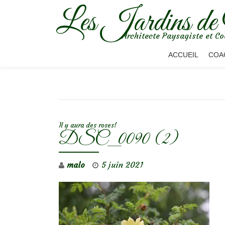
Les Jardins de
Aller
Architecte Paysagiste et Co
au
contenu
ACCUEIL
COA
NAVIGATION DE L’ARTICLE
Il y aura des roses!
DSC_0090 (2)
malo
5 juin 2021