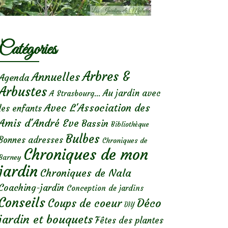
Catégories
Arbres &
Annuelles
Agenda
Arbustes
Au jardin avec
A Strasbourg...
Avec L'Association des
les enfants
Amis d'André Eve
Bassin
Bibliothèque
Bulbes
Bonnes adresses
Chroniques de
Chroniques de mon
Barney
jardin
Chroniques de Nala
Coaching-jardin
Conception de jardins
Conseils
Déco
Coups de coeur
DIY
jardin et bouquets
Fêtes des plantes