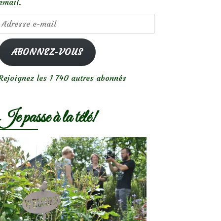
email.
Adresse
e-
mail
ABONNEZ-VOUS
Rejoignez les 1 740 autres abonnés
Je passe à la télé!