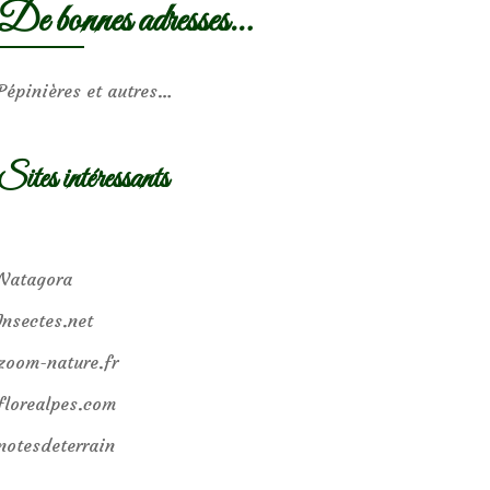
De bonnes adresses…
Pépinières et autres…
Sites intéressants
Natagora
Insectes.net
zoom-nature.fr
florealpes.com
notesdeterrain