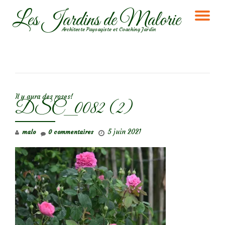
Les Jardins de Malorie
DÉ
Aller
Architecte Paysagiste et Coaching Jardin
au
LA
contenu
NA
NAVIGATION DE L’ARTICLE
Il y aura des roses!
DSC_0082 (2)
5 juin 2021
malo
0 commentaires