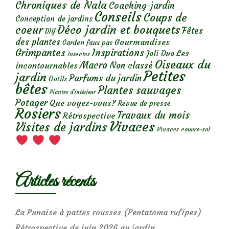
Chroniques de Nala
Coaching-jardin
Conseils
Coups de
Conception de jardins
Déco jardin et bouquets
coeur
Fêtes
DIY
des plantes
Gourmandises
Garden faux pas
Grimpantes
Inspirations
Les
Joli Duo
Insectes
Oiseaux du
Macro
Non classé
incontournables
Petites
jardin
Parfums du jardin
Outils
bêtes
Plantes sauvages
Plantes d’intérieur
Potager
Que voyez-vous?
Revue de presse
Rosiers
Travaux du mois
Rétrospective
Vivaces
Visites de jardins
Vivaces couvre-sol
Articles récents
La Punaise à pattes rousses (Pentatoma rufipes)
Rétrospective de juin 2026 au jardin