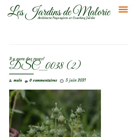
Les Jardins de Malorie
DÉ
Aller
Architecte Paysagiste et Coaching Jardin
au
LA
contenu
NA
NAVIGATION DE L’ARTICLE
Il y aura des roses!
DSC_0038 (2)
5 juin 2021
malo
0 commentaires