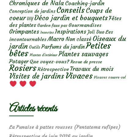
Chroniques de Nala
Coaching-jardin
Conseils
Coups de
Conception de jardins
Déco jardin et bouquets
coeur
Fêtes
DIY
des plantes
Gourmandises
Garden faux pas
Grimpantes
Inspirations
Les
Joli Duo
Insectes
Oiseaux du
Macro
Non classé
incontournables
Petites
jardin
Parfums du jardin
Outils
bêtes
Plantes sauvages
Plantes d’intérieur
Potager
Que voyez-vous?
Revue de presse
Rosiers
Travaux du mois
Rétrospective
Vivaces
Visites de jardins
Vivaces couvre-sol
Articles récents
La Punaise à pattes rousses (Pentatoma rufipes)
Rétrospective de juin 2026 au jardin