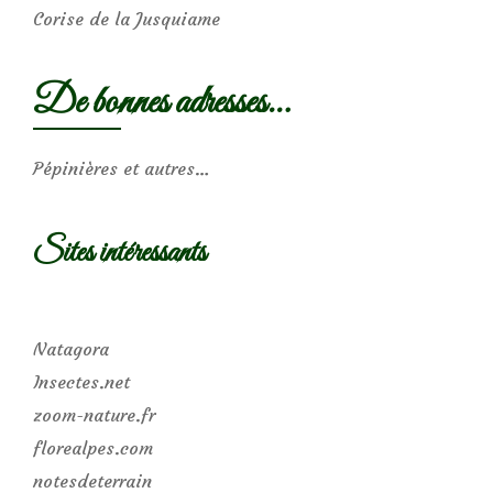
Corise de la Jusquiame
De bonnes adresses…
Pépinières et autres…
Sites intéressants
Natagora
Insectes.net
zoom-nature.fr
florealpes.com
notesdeterrain