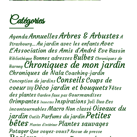
Catégories
Arbres & Arbustes
Annuelles
Agenda
A
Avec
Au jardin avec les enfants
Strasbourg...
L'Association des Amis d'André Eve
Bassin
Bulbes
Bonnes adresses
Chroniques de
Bibliothèque
Chroniques de mon jardin
Barney
Chroniques de Nala
Coaching-jardin
Conseils
Coups de
Conception de jardins
Déco jardin et bouquets
coeur
Fêtes
DIY
des plantes
Gourmandises
Garden faux pas
Grimpantes
Inspirations
Les
Joli Duo
Insectes
Oiseaux du
Macro
Non classé
incontournables
Petites
jardin
Parfums du jardin
Outils
bêtes
Plantes sauvages
Plantes d’intérieur
Potager
Que voyez-vous?
Revue de presse