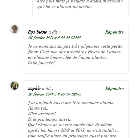
être plus mais je voulais d’abord m’assurer
qu’elle se plairait au jardin.
Lys blanc
a dit :
Répondre
26 février 2014 à 8 08 32 02322
Je ne connaissais pas,très mignonne cette petite
fleur. C’est une des premières fleurs de l’annėe
en pluśune bonne idėe de l’avoir plantėe.
Belle journėe!
sophie
a dit :
Répondre
26 février 2014 à 9 09 01 02012
J’ai vu lundi aussi ma 1ère anemone blanda
figure toi..
Elles arrivent!
Et le printemps aussi..
Quel chance on a cette année tout de même:
après les hivers 2012 et 2013, on s’attendait à
tout sauf à vivre un printemps aussi précoce..