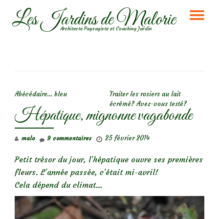
Les Jardins de Malorie
DÉ
Aller
Architecte Paysagiste et Coaching Jardin
au
LA
contenu
NA
NAVIGATION DE L’ARTICLE
Abécédaire… bleu
Traiter les rosiers au lait
écrémé? Avez-vous testé?
Hépatique, mignonne vagabonde
25 février 2014
malo
9 commentaires
Petit trésor du jour, l’hépatique ouvre ses premières
fleurs. L’année passée, c’était mi-avril!
Cela dépend du climat…