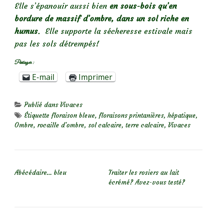
Elle s’épanouir aussi bien
en sous-bois qu’en
bordure de massif d’ombre, dans un sol riche en
humus
. Elle supporte la sécheresse estivale mais
pas les sols détrempés!
Partager :
E-mail
Imprimer
Publié dans
Vivaces
Étiquette
floraison bleue
,
floraisons printanières
,
hépatique
,
Ombre
,
rocaille d'ombre
,
sol calcaire
,
terre calcaire
,
Vivaces
NAVIGATION DE L’ARTICLE
Abécédaire… bleu
Traiter les rosiers au lait
écrémé? Avez-vous testé?