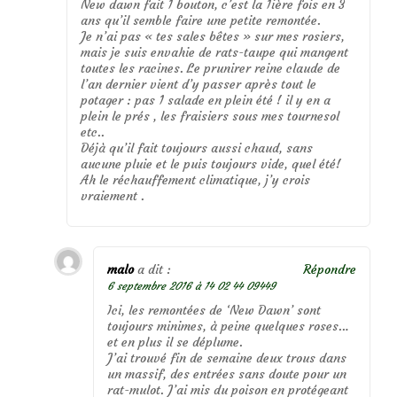
New dawn fait 1 bouton, c’est la 1ière fois en 3
ans qu’il semble faire une petite remontée.
Je n’ai pas « tes sales bêtes » sur mes rosiers,
mais je suis envahie de rats-taupe qui mangent
toutes les racines. Le prunirer reine claude de
l’an dernier vient d’y passer après tout le
potager : pas 1 salade en plein été ! il y en a
plein le prés , les fraisiers sous mes tournesol
etc..
Déjà qu’il fait toujours aussi chaud, sans
aucune pluie et le puis toujours vide, quel été!
Ah le réchauffement climatique, j’y crois
vraiement .
malo
a dit :
Répondre
6 septembre 2016 à 14 02 44 09449
Ici, les remontées de ‘New Dawn’ sont
toujours minimes, à peine quelques roses…
et en plus il se déplume.
J’ai trouvé fin de semaine deux trous dans
un massif, des entrées sans doute pour un
rat-mulot. J’ai mis du poison en protégeant