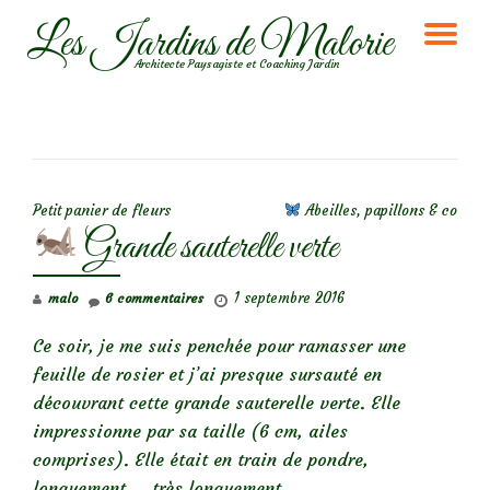
Les Jardins de Malorie
DÉ
Aller
Architecte Paysagiste et Coaching Jardin
au
LA
contenu
NA
NAVIGATION DE L’ARTICLE
Petit panier de fleurs
Abeilles, papillons & co
Grande sauterelle verte
1 septembre 2016
malo
6 commentaires
Ce soir, je me suis penchée pour ramasser une
feuille de rosier et j’ai presque sursauté en
découvrant cette grande sauterelle verte. Elle
impressionne par sa taille (6 cm, ailes
comprises). Elle était en train de pondre,
longuement,… très longuement…