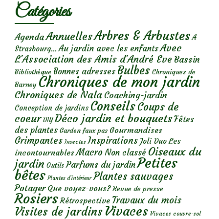
Catégories
Arbres & Arbustes
Annuelles
Agenda
A
Avec
Au jardin avec les enfants
Strasbourg...
L'Association des Amis d'André Eve
Bassin
Bulbes
Bonnes adresses
Chroniques de
Bibliothèque
Chroniques de mon jardin
Barney
Chroniques de Nala
Coaching-jardin
Conseils
Coups de
Conception de jardins
Déco jardin et bouquets
coeur
Fêtes
DIY
des plantes
Gourmandises
Garden faux pas
Grimpantes
Inspirations
Les
Joli Duo
Insectes
Oiseaux du
Macro
Non classé
incontournables
Petites
jardin
Parfums du jardin
Outils
bêtes
Plantes sauvages
Plantes d’intérieur
Potager
Que voyez-vous?
Revue de presse
Rosiers
Travaux du mois
Rétrospective
Vivaces
Visites de jardins
Vivaces couvre-sol