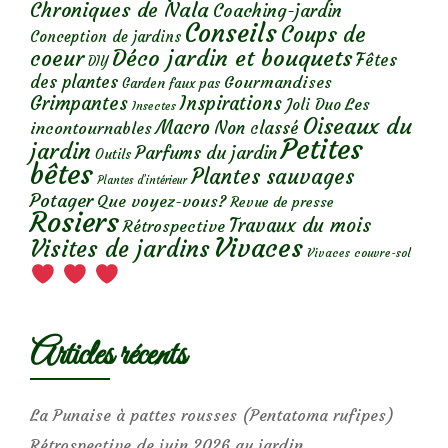
Chroniques de Nala
Coaching-jardin
Conseils
Coups de
Conception de jardins
Déco jardin et bouquets
coeur
Fêtes
DIY
des plantes
Gourmandises
Garden faux pas
Grimpantes
Inspirations
Les
Joli Duo
Insectes
Oiseaux du
Macro
Non classé
incontournables
Petites
jardin
Parfums du jardin
Outils
bêtes
Plantes sauvages
Plantes d’intérieur
Potager
Que voyez-vous?
Revue de presse
Rosiers
Travaux du mois
Rétrospective
Vivaces
Visites de jardins
Vivaces couvre-sol
Articles récents
La Punaise à pattes rousses (Pentatoma rufipes)
Rétrospective de juin 2026 au jardin