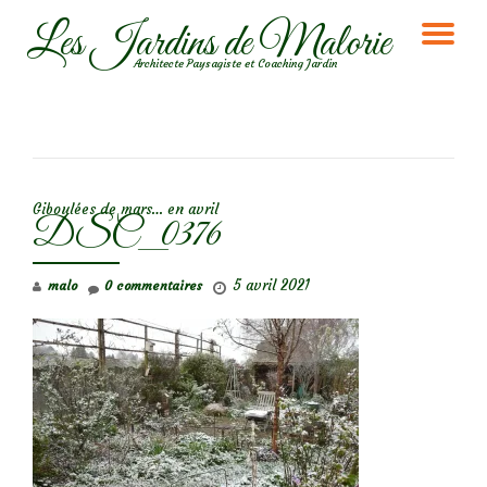
Les Jardins de Malorie
DÉ
Aller
Architecte Paysagiste et Coaching Jardin
au
LA
contenu
NA
NAVIGATION DE L’ARTICLE
Giboulées de mars… en avril
DSC_0376
5 avril 2021
malo
0 commentaires