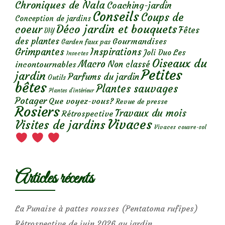
Chroniques de Nala
Coaching-jardin
Conseils
Coups de
Conception de jardins
Déco jardin et bouquets
coeur
Fêtes
DIY
des plantes
Gourmandises
Garden faux pas
Grimpantes
Inspirations
Les
Joli Duo
Insectes
Oiseaux du
Macro
Non classé
incontournables
Petites
jardin
Parfums du jardin
Outils
bêtes
Plantes sauvages
Plantes d’intérieur
Potager
Que voyez-vous?
Revue de presse
Rosiers
Travaux du mois
Rétrospective
Vivaces
Visites de jardins
Vivaces couvre-sol
Articles récents
La Punaise à pattes rousses (Pentatoma rufipes)
Rétrospective de juin 2026 au jardin