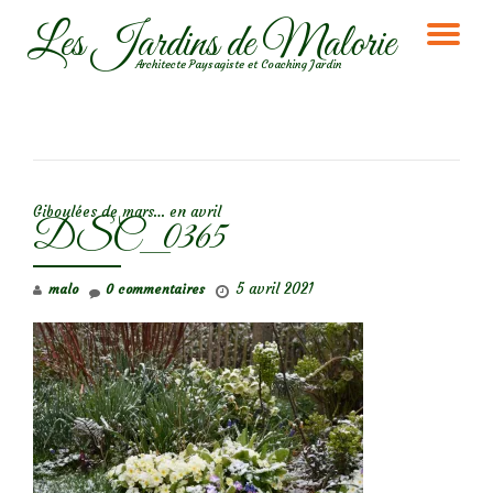
Les Jardins de Malorie
DÉ
Aller
Architecte Paysagiste et Coaching Jardin
au
LA
contenu
NA
NAVIGATION DE L’ARTICLE
Giboulées de mars… en avril
DSC_0365
5 avril 2021
malo
0 commentaires