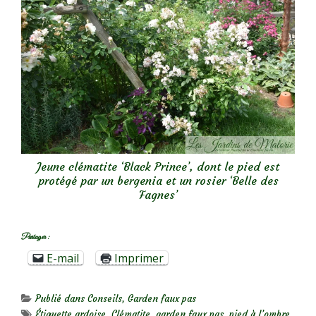
Jeune clématite ‘Black Prince’, dont le pied est
protégé par un bergenia et un rosier ‘Belle des
Fagnes’
Partager :
E-mail
Imprimer
Publié dans
Conseils
,
Garden faux pas
Étiquette
ardoise
,
Clématite
,
garden faux pas
,
pied à l’ombre
,