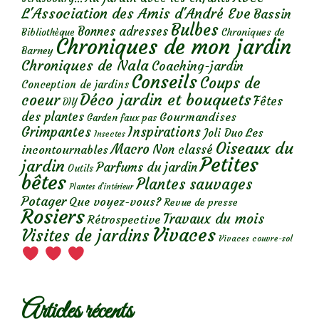
L'Association des Amis d'André Eve
Bassin
Bulbes
Bonnes adresses
Chroniques de
Bibliothèque
Chroniques de mon jardin
Barney
Chroniques de Nala
Coaching-jardin
Conseils
Coups de
Conception de jardins
Déco jardin et bouquets
coeur
Fêtes
DIY
des plantes
Gourmandises
Garden faux pas
Grimpantes
Inspirations
Les
Joli Duo
Insectes
Oiseaux du
Macro
Non classé
incontournables
Petites
jardin
Parfums du jardin
Outils
bêtes
Plantes sauvages
Plantes d’intérieur
Potager
Que voyez-vous?
Revue de presse
Rosiers
Travaux du mois
Rétrospective
Vivaces
Visites de jardins
Vivaces couvre-sol
Articles récents