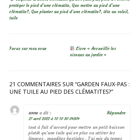
protéger le pied d’une clématite
,
Que mettre au pied d’une
clématite?
,
Que planter au pied d’une clématite?
,
tête au soleil
,
tuile
NAVIGATION DE L’ARTICLE
Focus sur rosa ecae
Livre « Accueillir les
oiseaux au jardin »
21 COMMENTAIRES SUR “
GARDEN FAUX-PAS :
UNE TUILE AU PIED DES CLÉMATITES?
”
anne
a dit :
Répondre
21 avril 2022 à 10 10 30 04304
tout à fait d’accord pour mettre un petit buisson
plutôt qu’une tuile qui en plus va attirer les
limaces , maudites bestioles . J’ai mis du temps