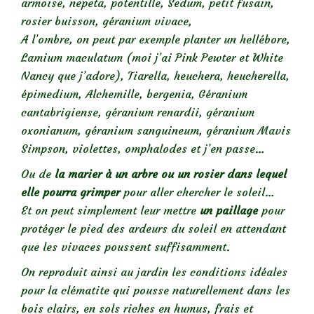
armoise, nepeta, potentille, Sedum, petit fusain,
rosier buisson, géranium vivace,
A l’ombre, on peut par exemple planter un hellébore,
Lamium maculatum (moi j’ai Pink Pewter et White
Nancy que j’adore), Tiarella, heuchera, heucherella,
épimedium, Alchemille, bergenia, Géranium
cantabrigiense, géranium renardii, géranium
oxonianum, géranium sanguineum, géranium Mavis
Simpson, violettes, omphalodes et j’en passe…
Ou de
la marier à un arbre ou un rosier dans lequel
elle pourra grimper
pour aller chercher le soleil…
Et on peut simplement leur mettre
un paillage
pour
protéger le pied des ardeurs du soleil en attendant
que les vivaces poussent suffisamment.
On reproduit ainsi au jardin les conditions idéales
pour la clématite qui pousse naturellement dans les
bois clairs, en sols riches en humus, frais et