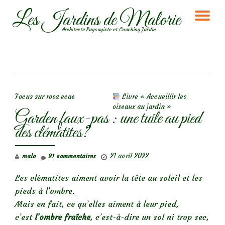
Les Jardins de Malorie
DÉ
Aller
Architecte Paysagiste et Coaching Jardin
au
LA
contenu
NA
NAVIGATION DE L’ARTICLE
Focus sur rosa ecae
Livre « Accueillir les
oiseaux au jardin »
Garden faux-pas : une tuile au pied
des clématites?
21 avril 2022
malo
21 commentaires
Les clématites aiment avoir la tête au soleil et les
pieds à l’ombre.
Mais en fait, ce qu’elles aiment à leur pied,
c’est
l’ombre fraîche
, c’est-à-dire un sol ni trop sec,