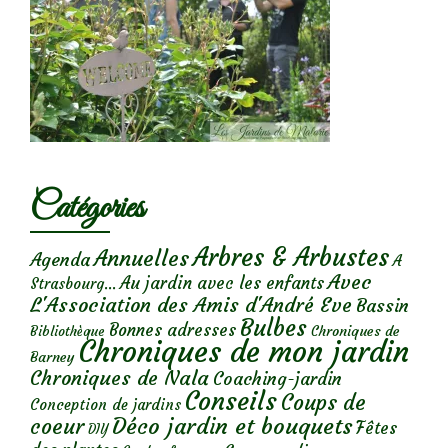
Catégories
Arbres & Arbustes
Annuelles
Agenda
A
Avec
Au jardin avec les enfants
Strasbourg...
L'Association des Amis d'André Eve
Bassin
Bulbes
Bonnes adresses
Chroniques de
Bibliothèque
Chroniques de mon jardin
Barney
Chroniques de Nala
Coaching-jardin
Conseils
Coups de
Conception de jardins
Déco jardin et bouquets
coeur
Fêtes
DIY