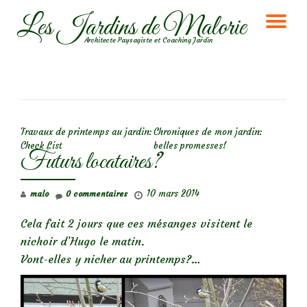
Les Jardins de Malorie
DÉ
Aller
Architecte Paysagiste et Coaching Jardin
au
LA
contenu
NA
NAVIGATION DE L’ARTICLE
Travaux de printemps au jardin:
Chroniques de mon jardin:
Check List
belles promesses!
Futurs locataires?
10 mars 2014
malo
0 commentaires
Cela fait 2 jours que ces mésanges visitent le
nichoir d’Hugo le matin.
Vont-elles y nicher au printemps?…