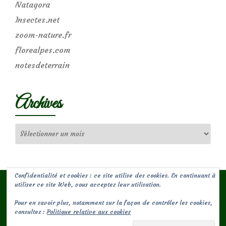
Natagora
Insectes.net
zoom-nature.fr
florealpes.com
notesdeterrain
Archives
Archives
Confidentialité et cookies : ce site utilise des cookies. En continuant à
utiliser ce site Web, vous acceptez leur utilisation.
Pour en savoir plus, notamment sur la façon de contrôler les cookies,
(c) Les Jardins de Malorie
consultez :
Politique relative aux cookies
Menu
fa-
fa-