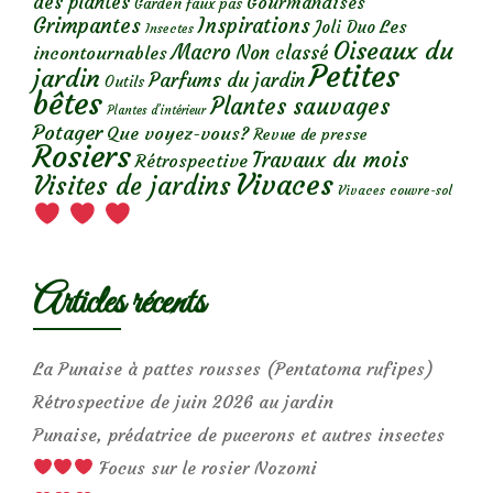
des plantes
Gourmandises
Garden faux pas
Grimpantes
Inspirations
Les
Joli Duo
Insectes
Oiseaux du
Macro
Non classé
incontournables
Petites
jardin
Parfums du jardin
Outils
bêtes
Plantes sauvages
Plantes d’intérieur
Potager
Que voyez-vous?
Revue de presse
Rosiers
Travaux du mois
Rétrospective
Vivaces
Visites de jardins
Vivaces couvre-sol
Articles récents
La Punaise à pattes rousses (Pentatoma rufipes)
Rétrospective de juin 2026 au jardin
Punaise, prédatrice de pucerons et autres insectes
Focus sur le rosier Nozomi