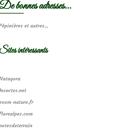
De bonnes adresses…
Pépinières et autres…
Sites intéressants
Natagora
Insectes.net
zoom-nature.fr
florealpes.com
notesdeterrain