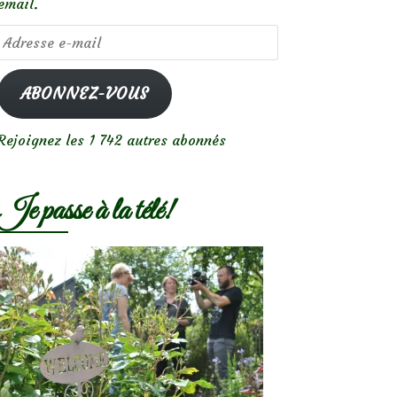
email.
Adresse
e-
mail
ABONNEZ-VOUS
Rejoignez les 1 742 autres abonnés
Je passe à la télé!