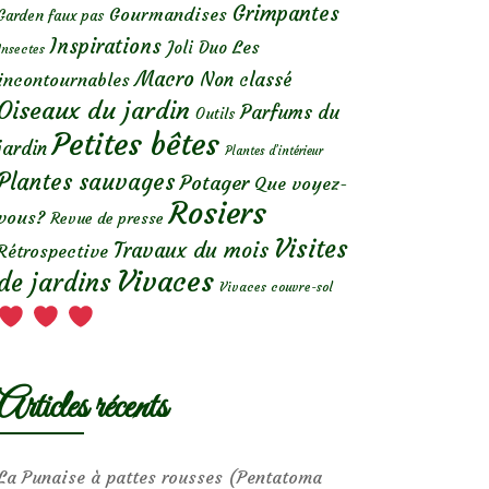
Grimpantes
Gourmandises
Garden faux pas
Inspirations
Les
Joli Duo
Insectes
Macro
Non classé
incontournables
Oiseaux du jardin
Parfums du
Outils
Petites bêtes
jardin
Plantes d’intérieur
Plantes sauvages
Potager
Que voyez-
Rosiers
vous?
Revue de presse
Visites
Travaux du mois
Rétrospective
Vivaces
de jardins
Vivaces couvre-sol
Articles récents
La Punaise à pattes rousses (Pentatoma