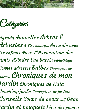
Catégories
Arbres &
Annuelles
Agenda
Arbustes
Au jardin avec
A Strasbourg...
Avec L'Association des
les enfants
Amis d'André Eve
Bassin
Bibliothèque
Bulbes
Bonnes adresses
Chroniques de
Chroniques de mon
Barney
jardin
Chroniques de Nala
Coaching-jardin
Conception de jardins
Conseils
Déco
Coups de coeur
DIY
jardin et bouquets
Fêtes des plantes