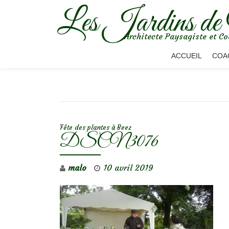
Les Jardins de
Aller
Architecte Paysagiste et Co
au
contenu
ACCUEIL
COA
NAVIGATION DE L’ARTICLE
Fête des plantes à Beez
DSCN3076
malo
10 avril 2019