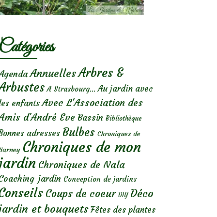
Catégories
Arbres &
Annuelles
Agenda
Arbustes
Au jardin avec
A Strasbourg...
Avec L'Association des
les enfants
Amis d'André Eve
Bassin
Bibliothèque
Bulbes
Bonnes adresses
Chroniques de
Chroniques de mon
Barney
jardin
Chroniques de Nala
Coaching-jardin
Conception de jardins
Conseils
Déco
Coups de coeur
DIY
jardin et bouquets
Fêtes des plantes