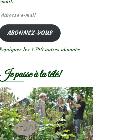
email.
Adresse
e-
mail
ABONNEZ-VOUS
Rejoignez les 1 740 autres abonnés
Je passe à la télé!