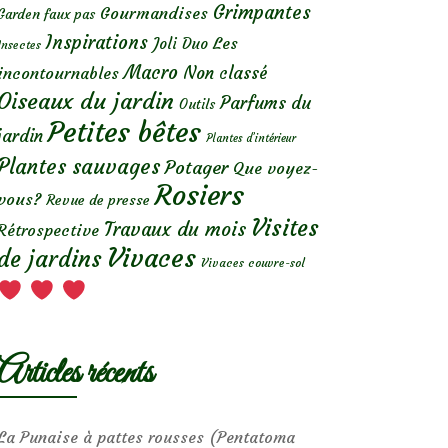
Grimpantes
Gourmandises
Garden faux pas
Inspirations
Les
Joli Duo
Insectes
Macro
Non classé
incontournables
Oiseaux du jardin
Parfums du
Outils
Petites bêtes
jardin
Plantes d’intérieur
Plantes sauvages
Potager
Que voyez-
Rosiers
vous?
Revue de presse
Visites
Travaux du mois
Rétrospective
Vivaces
de jardins
Vivaces couvre-sol
Articles récents
La Punaise à pattes rousses (Pentatoma