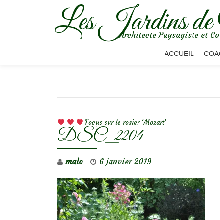
Les Jardins de
Aller
Architecte Paysagiste et Co
au
contenu
ACCUEIL
COA
NAVIGATION DE L’ARTICLE
Focus sur le rosier ‘Mozart’
DSC_2204
malo
6 janvier 2019