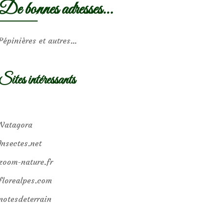
De bonnes adresses…
Pépinières et autres…
Sites intéressants
Natagora
Insectes.net
zoom-nature.fr
florealpes.com
notesdeterrain