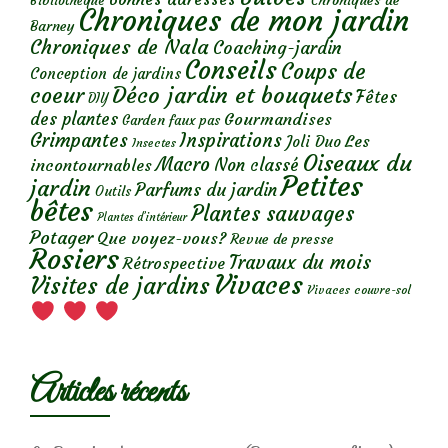
Chroniques de
Bibliothèque
Chroniques de mon jardin
Barney
Chroniques de Nala
Coaching-jardin
Conseils
Coups de
Conception de jardins
Déco jardin et bouquets
coeur
Fêtes
DIY
des plantes
Gourmandises
Garden faux pas
Grimpantes
Inspirations
Les
Joli Duo
Insectes
Oiseaux du
Macro
Non classé
incontournables
Petites
jardin
Parfums du jardin
Outils
bêtes
Plantes sauvages
Plantes d’intérieur
Potager
Que voyez-vous?
Revue de presse
Rosiers
Travaux du mois
Rétrospective
Vivaces
Visites de jardins
Vivaces couvre-sol
Articles récents