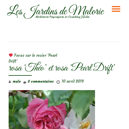
Les Jardins de Malorie
DÉ
Aller
Architecte Paysagiste et Coaching Jardin
au
LA
contenu
NA
NAVIGATION DE L’ARTICLE
Focus sur le rosier ‘Pearl
Drift’
rosa ‘Théo’ et rosa ‘Pearl Drift’
10 avril 2019
malo
0 commentaires