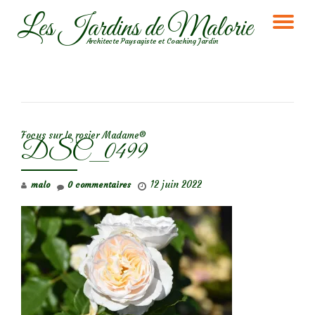
Les Jardins de Malorie
DÉ
Aller
Architecte Paysagiste et Coaching Jardin
au
LA
contenu
NA
NAVIGATION DE L’ARTICLE
Focus sur le rosier Madame®
DSC_0499
12 juin 2022
malo
0 commentaires