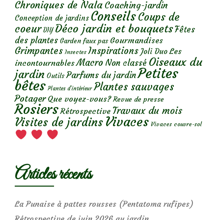
Chroniques de Nala
Coaching-jardin
Conseils
Coups de
Conception de jardins
Déco jardin et bouquets
coeur
Fêtes
DIY
des plantes
Gourmandises
Garden faux pas
Grimpantes
Inspirations
Les
Joli Duo
Insectes
Oiseaux du
Macro
Non classé
incontournables
Petites
jardin
Parfums du jardin
Outils
bêtes
Plantes sauvages
Plantes d’intérieur
Potager
Que voyez-vous?
Revue de presse
Rosiers
Travaux du mois
Rétrospective
Vivaces
Visites de jardins
Vivaces couvre-sol
Articles récents
La Punaise à pattes rousses (Pentatoma rufipes)
Rétrospective de juin 2026 au jardin