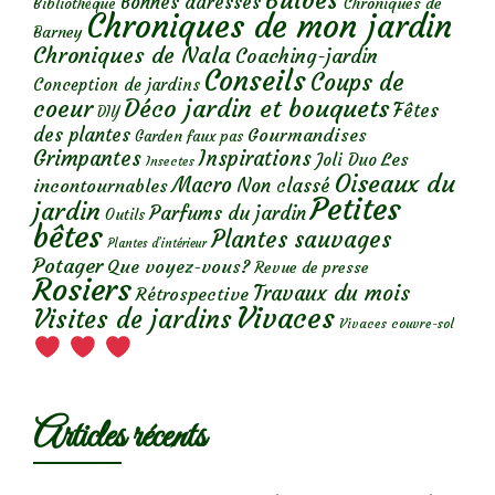
Bulbes
Bonnes adresses
Chroniques de
Bibliothèque
Chroniques de mon jardin
Barney
Chroniques de Nala
Coaching-jardin
Conseils
Coups de
Conception de jardins
Déco jardin et bouquets
coeur
Fêtes
DIY
des plantes
Gourmandises
Garden faux pas
Grimpantes
Inspirations
Les
Joli Duo
Insectes
Oiseaux du
Macro
Non classé
incontournables
Petites
jardin
Parfums du jardin
Outils
bêtes
Plantes sauvages
Plantes d’intérieur
Potager
Que voyez-vous?
Revue de presse
Rosiers
Travaux du mois
Rétrospective
Vivaces
Visites de jardins
Vivaces couvre-sol
Articles récents