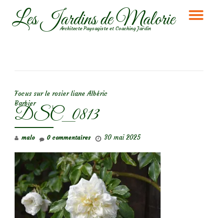
Les Jardins de Malorie
DÉ
Aller
Architecte Paysagiste et Coaching Jardin
au
LA
contenu
NA
NAVIGATION DE L’ARTICLE
Focus sur le rosier liane Albéric
Barbier
DSC_0813
30 mai 2025
malo
0 commentaires