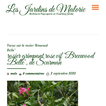
Les Jardins de Malorie
DÉ
Aller
Architecte Paysagiste et Coaching Jardin
au
LA
contenu
NA
NAVIGATION DE L’ARTICLE
Focus sur le rosier ‘Brewood
Belle’
rosier grimpant rose vif ‘Breewood
Belle’, de Scarman
2 septembre 2020
malo
0 commentaires