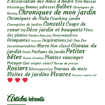
L'Association des Amis d'André Eve
Bassin
Bulbes
Bonnes adresses
Chroniques de
Bibliothèque
Chroniques de mon jardin
Barney
Chroniques de Nala
Coaching-jardin
Conseils
Coups de
Conception de jardins
Déco jardin et bouquets
coeur
Fêtes
DIY
des plantes
Gourmandises
Garden faux pas
Grimpantes
Inspirations
Les
Joli Duo
Insectes
Oiseaux du
Macro
Non classé
incontournables
Petites
jardin
Parfums du jardin
Outils
bêtes
Plantes sauvages
Plantes d’intérieur
Potager
Que voyez-vous?
Revue de presse
Rosiers
Travaux du mois
Rétrospective
Vivaces
Visites de jardins
Vivaces couvre-sol
Articles récents