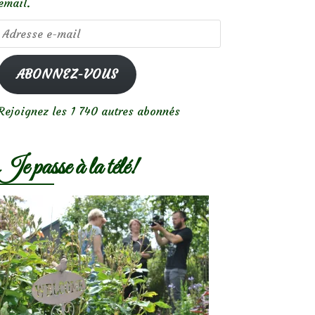
email.
Adresse
e-
mail
ABONNEZ-VOUS
Rejoignez les 1 740 autres abonnés
Je passe à la télé!