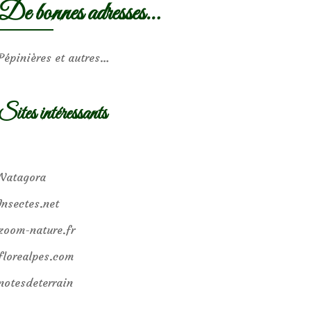
De bonnes adresses…
Pépinières et autres…
Sites intéressants
Natagora
Insectes.net
zoom-nature.fr
florealpes.com
notesdeterrain