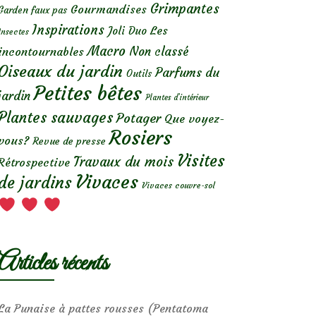
Grimpantes
Gourmandises
Garden faux pas
Inspirations
Les
Joli Duo
Insectes
Macro
Non classé
incontournables
Oiseaux du jardin
Parfums du
Outils
Petites bêtes
jardin
Plantes d’intérieur
Plantes sauvages
Potager
Que voyez-
Rosiers
vous?
Revue de presse
Visites
Travaux du mois
Rétrospective
Vivaces
de jardins
Vivaces couvre-sol
Articles récents
La Punaise à pattes rousses (Pentatoma