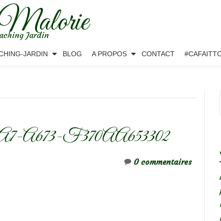
 Malorie
aching Jardin
CHING-JARDIN
BLOG
A PROPOS
CONTACT
#CAFAITT
7-A673-F370AA653302
0 commentaires