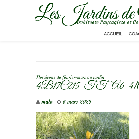
Les Jardins de
Aller
Architecte Paysagiste et Co
au
contenu
ACCUEIL
COA
NAVIGATION DE L’ARTICLE
Floraisons de février-mars au jardin
4B17C215-FFA6-41A
malo
5 mars 2023