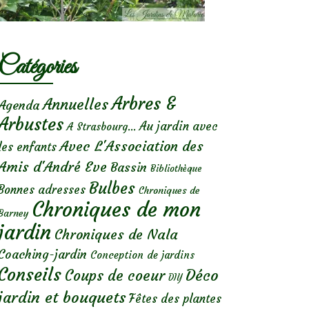
Catégories
Arbres &
Annuelles
Agenda
Arbustes
Au jardin avec
A Strasbourg...
Avec L'Association des
les enfants
Amis d'André Eve
Bassin
Bibliothèque
Bulbes
Bonnes adresses
Chroniques de
Chroniques de mon
Barney
jardin
Chroniques de Nala
Coaching-jardin
Conception de jardins
Conseils
Déco
Coups de coeur
DIY
jardin et bouquets
Fêtes des plantes