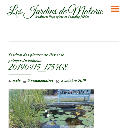
Les Jardins de Malorie
DÉ
Aller
Architecte Paysagiste et Coaching Jardin
au
LA
contenu
NA
NAVIGATION DE L’ARTICLE
Festival des plantes de Hex et le
potager du château
20190915_175408
8 octobre 2019
malo
0 commentaires