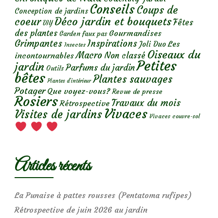
Conseils
Coups de
Conception de jardins
Déco jardin et bouquets
coeur
Fêtes
DIY
des plantes
Gourmandises
Garden faux pas
Grimpantes
Inspirations
Les
Joli Duo
Insectes
Oiseaux du
Macro
Non classé
incontournables
Petites
jardin
Parfums du jardin
Outils
bêtes
Plantes sauvages
Plantes d’intérieur
Potager
Que voyez-vous?
Revue de presse
Rosiers
Travaux du mois
Rétrospective
Vivaces
Visites de jardins
Vivaces couvre-sol
Articles récents
La Punaise à pattes rousses (Pentatoma rufipes)
Rétrospective de juin 2026 au jardin