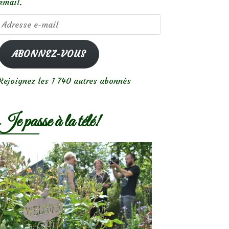
email.
Adresse
e-
mail
ABONNEZ-VOUS
Rejoignez les 1 740 autres abonnés
Je passe à la télé!