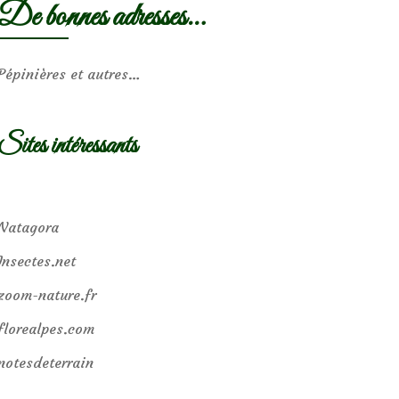
De bonnes adresses…
Pépinières et autres…
Sites intéressants
Natagora
Insectes.net
zoom-nature.fr
florealpes.com
notesdeterrain