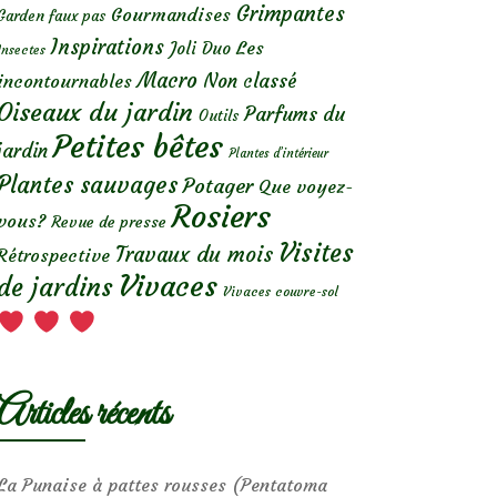
Grimpantes
Gourmandises
Garden faux pas
Inspirations
Les
Joli Duo
Insectes
Macro
Non classé
incontournables
Oiseaux du jardin
Parfums du
Outils
Petites bêtes
jardin
Plantes d’intérieur
Plantes sauvages
Potager
Que voyez-
Rosiers
vous?
Revue de presse
Visites
Travaux du mois
Rétrospective
Vivaces
de jardins
Vivaces couvre-sol
Articles récents
La Punaise à pattes rousses (Pentatoma