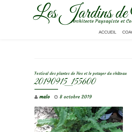
Les Jardins de
Aller
Architecte Paysagiste et Co
au
contenu
ACCUEIL
COA
NAVIGATION DE L’ARTICLE
Festival des plantes de Hex et le potager du château
20190915_155600
malo
8 octobre 2019