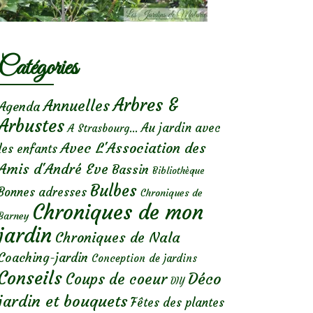
Catégories
Arbres &
Annuelles
Agenda
Arbustes
Au jardin avec
A Strasbourg...
Avec L'Association des
les enfants
Amis d'André Eve
Bassin
Bibliothèque
Bulbes
Bonnes adresses
Chroniques de
Chroniques de mon
Barney
jardin
Chroniques de Nala
Coaching-jardin
Conception de jardins
Conseils
Déco
Coups de coeur
DIY
jardin et bouquets
Fêtes des plantes