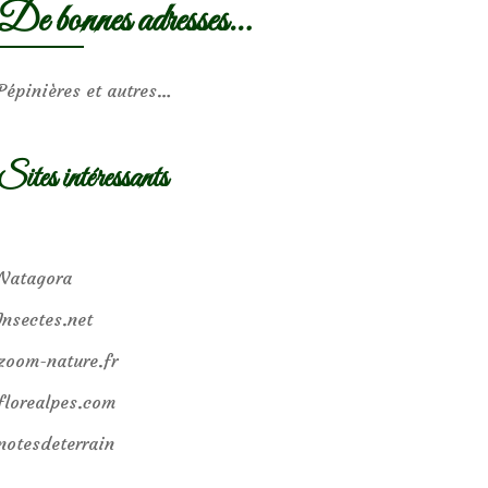
De bonnes adresses…
Pépinières et autres…
Sites intéressants
Natagora
Insectes.net
zoom-nature.fr
florealpes.com
notesdeterrain