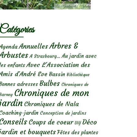
Catégories
Arbres &
Annuelles
Agenda
Arbustes
Au jardin avec
A Strasbourg...
Avec L'Association des
les enfants
Amis d'André Eve
Bassin
Bibliothèque
Bulbes
Bonnes adresses
Chroniques de
Chroniques de mon
Barney
jardin
Chroniques de Nala
Coaching-jardin
Conception de jardins
Conseils
Déco
Coups de coeur
DIY
jardin et bouquets
Fêtes des plantes