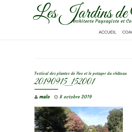
Les Jardins de
Aller
Architecte Paysagiste et Co
au
contenu
ACCUEIL
COA
NAVIGATION DE L’ARTICLE
Festival des plantes de Hex et le potager du château
20190915_152001
malo
8 octobre 2019