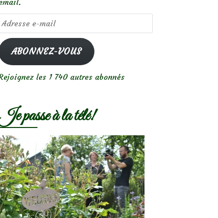
email.
Adresse
e-
mail
ABONNEZ-VOUS
Rejoignez les 1 740 autres abonnés
Je passe à la télé!