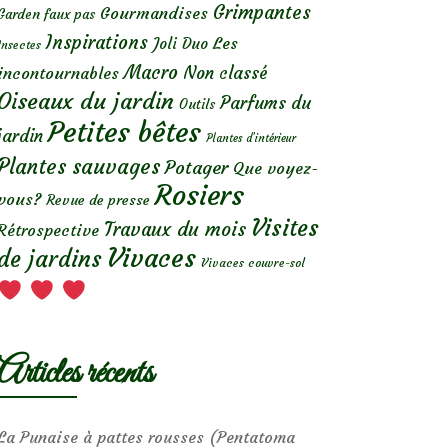
Grimpantes
Gourmandises
Garden faux pas
Inspirations
Les
Joli Duo
Insectes
Macro
Non classé
incontournables
Oiseaux du jardin
Parfums du
Outils
Petites bêtes
jardin
Plantes d’intérieur
Plantes sauvages
Potager
Que voyez-
Rosiers
vous?
Revue de presse
Visites
Travaux du mois
Rétrospective
Vivaces
de jardins
Vivaces couvre-sol
Articles récents
La Punaise à pattes rousses (Pentatoma